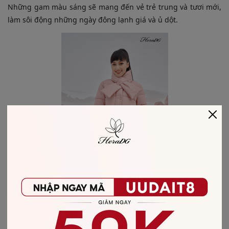
Những gam màu sáng sẽ mang đến vẻ trẻ trung và tươi mới,
làm sôi động những ngày đông lạnh giá và ủ dột.
Lựa chọn màu sắc của áo khoác phao cũng không quá khó
khăn, những gam màu nhẹ nhàng như vàng, hồng nhạt giúp