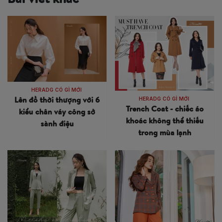
HERADG CÓ GÌ MỚI
Lên đồ thời thượng với 6
HERADG CÓ GÌ MỚI
Trench Coat - chiếc áo
kiểu chân váy công sở
khoác không thể thiếu
sành điệu
trong mùa lạnh