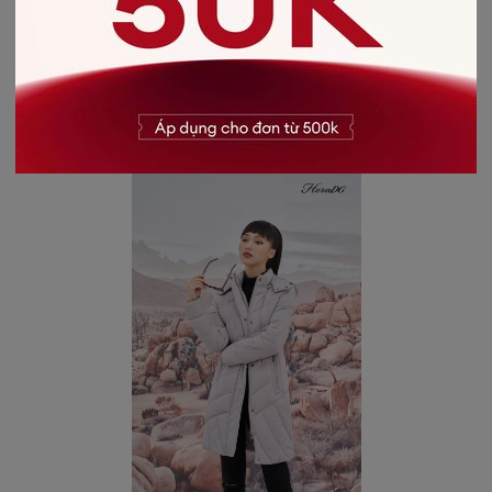
tạo cảm giác trẻ trung và khiến gương mặt trở nên hồng hào
hơn, chúng rất phù hợp với các cô gái châu Á.
Áo phao tối giản, không quá nhiều họa tiết
Khi chọn áo phao, áo trần bông, bạn nên chọn những mẫu
áo tối giản, không quá nhiều họa tiết cầu kỳ.