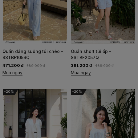
Quần dáng suông túi chéo -
Quần short túi ốp -
SSTBF1059Q
SSTBF2057Q
471.200 đ
391.200 đ
589.000 đ
489.000 đ
Mua ngay
Mua ngay
-20%
-20%