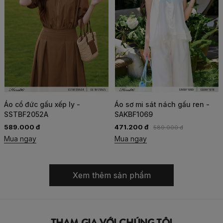
Áo cổ đức gấu xếp ly -
Áo sơ mi sát nách gấu ren -
SSTBF2052A
SAKBF1069
589.000 đ
471.200 đ
589.000 đ
Mua ngay
Mua ngay
Xem thêm sản phẩm
THAM GIA VỚI CHÚNG TÔI