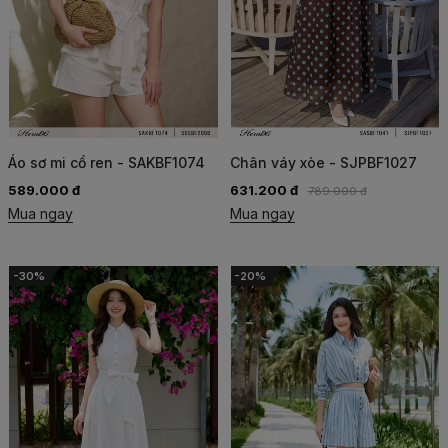
Áo sơ mi cổ ren - SAKBF1074
Chân váy xòe - SJPBF1027
589.000 đ
631.200 đ
789.000 đ
Mua ngay
Mua ngay
-30%
-20%