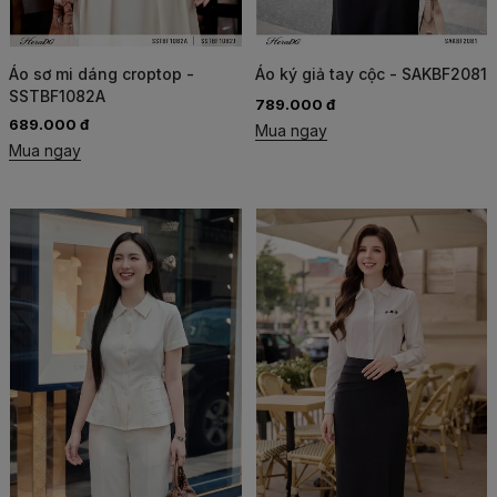
Áo sơ mi dáng croptop -
Áo ký giả tay cộc - SAKBF2081
SSTBF1082A
789.000 đ
689.000 đ
Mua ngay
Mua ngay