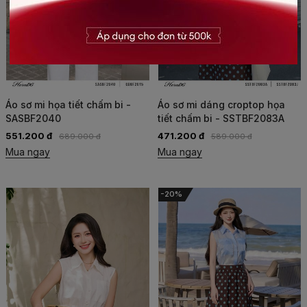
Áo sơ mi họa tiết chấm bi -
Áo sơ mi dáng croptop họa
SASBF2040
tiết chấm bi - SSTBF2083A
551.200 đ
471.200 đ
689.000 đ
589.000 đ
Mua ngay
Mua ngay
-20%