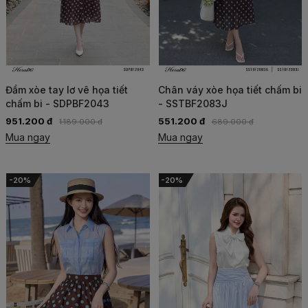
Đầm xòe tay lơ vê họa tiết
Chân váy xòe họa tiết chấm bi
chấm bi - SDPBF2043
- SSTBF2083J
951.200 đ
551.200 đ
1.189.000 đ
689.000 đ
Mua ngay
Mua ngay
-20%
-20%