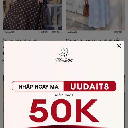
Áo sơ mi sát nách -
Chân váy xòe cạp nhún xếp
SASBF1041
chéo - SSTBF2081J
391.200 đ
631.200 đ
489.000 đ
789.000 đ
Mua ngay
Mua ngay
-20%
-20%