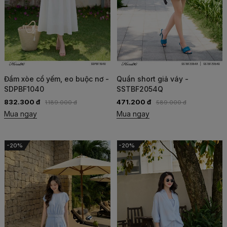
Đầm xòe cổ yếm, eo buộc nơ -
Quần short giả váy -
SDPBF1040
SSTBF2054Q
832.300 đ
471.200 đ
1.189.000 đ
589.000 đ
Mua ngay
Mua ngay
-20%
-20%