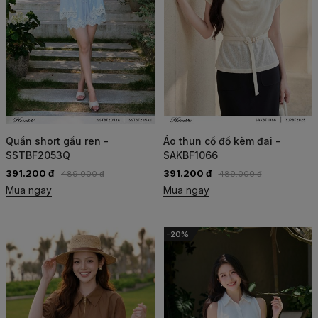
Quần short gấu ren -
Áo thun cổ đổ kèm đai -
SSTBF2053Q
SAKBF1066
391.200 đ
391.200 đ
489.000 đ
489.000 đ
Mua ngay
Mua ngay
-20%