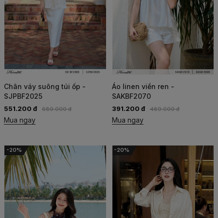
Chân váy suông túi ốp -
Áo linen viền ren -
SJPBF2025
SAKBF2070
551.200 đ
391.200 đ
689.000 đ
489.000 đ
Mua ngay
Mua ngay
-20%
-20%