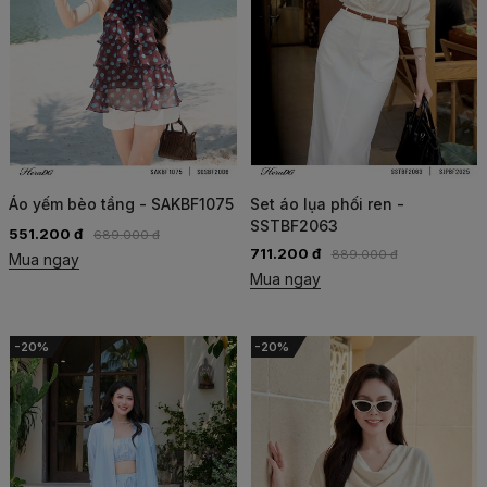
Áo yếm bèo tầng - SAKBF1075
Set áo lụa phối ren -
SSTBF2063
551.200 đ
689.000 đ
711.200 đ
889.000 đ
Mua ngay
Mua ngay
-20%
-20%