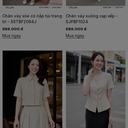
Chân váy xòe có nắp túi trang
Chân váy suông cạp xếp -
trí - SSTBF2064J
SJPBF1024
689.000 đ
689.000 đ
Mua ngay
Mua ngay