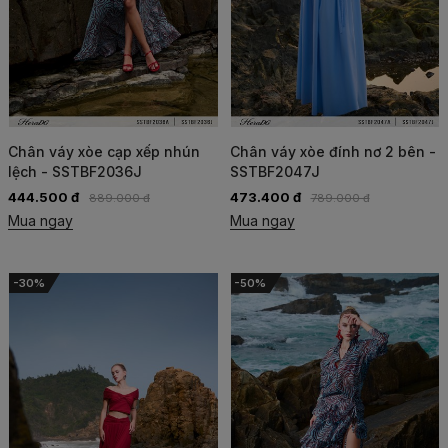
Chân váy xòe cạp xếp nhún
Chân váy xòe đính nơ 2 bên -
lệch - SSTBF2036J
SSTBF2047J
444.500 đ
473.400 đ
889.000 đ
789.000 đ
Mua ngay
Mua ngay
-30%
-50%