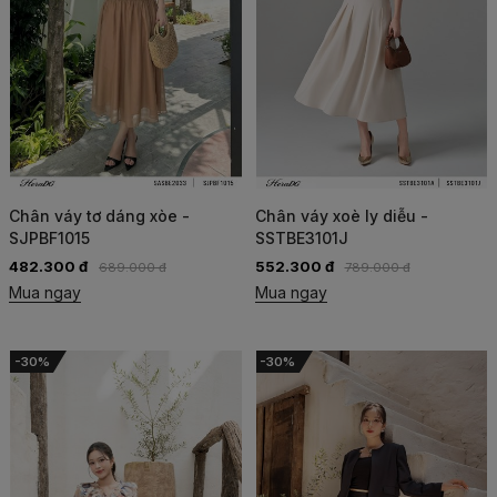
Chân váy tơ dáng xòe -
Chân váy xoè ly diễu -
SJPBF1015
SSTBE3101J
482.300 đ
552.300 đ
689.000 đ
789.000 đ
Mua ngay
Mua ngay
-30%
-30%