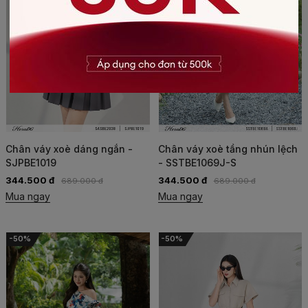
Chân váy xoè dáng ngắn -
Chân váy xoè tầng nhún lệch
SJPBE1019
- SSTBE1069J-S
344.500 đ
344.500 đ
689.000 đ
689.000 đ
Mua ngay
Mua ngay
-50%
-50%