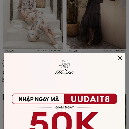
Chân váy xoè xếp ly -
Chân váy xoè 3 tầng -
WSTBE2028J
WJPBE2008
622.300 đ
552.300 đ
889.000 đ
789.000 đ
Mua ngay
Mua ngay
-50%
-50%