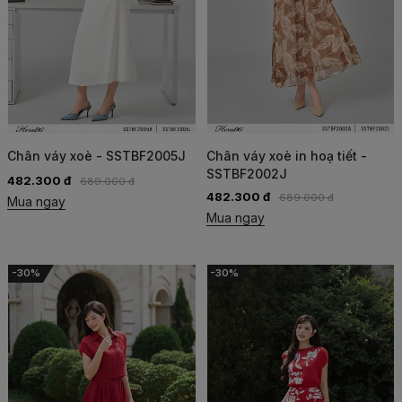
Chân váy xoè - SSTBF2005J
Chân váy xoè in hoạ tiết -
SSTBF2002J
482.300 đ
689.000 đ
482.300 đ
689.000 đ
Mua ngay
Mua ngay
-30%
-30%