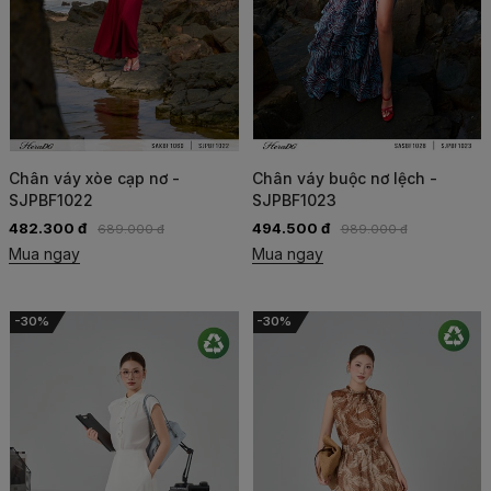
Chân váy xòe cạp nơ -
Chân váy buộc nơ lệch -
SJPBF1022
SJPBF1023
482.300 đ
494.500 đ
689.000 đ
989.000 đ
Mua ngay
Mua ngay
-30%
-30%