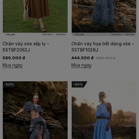
Chân váy xòe xếp ly -
Chân váy họa tiết dáng xòe -
SSTBF2052J
SSTBF1026J
589.000 đ
444.500 đ
889.000 đ
Mua ngay
Mua ngay
-50%
-40%