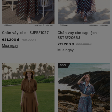
Chân váy xòe - SJPBF1027
Chân váy xòe cạp lệch -
SSTBF2066J
631.200 đ
789.000 đ
711.200 đ
889.000 đ
Mua ngay
Mua ngay
-50%