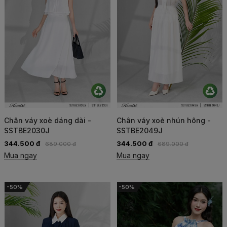
Chân váy xoè dáng dài -
Chân váy xoè nhún hông -
SSTBE2030J
SSTBE2049J
344.500 đ
344.500 đ
689.000 đ
689.000 đ
Mua ngay
Mua ngay
-50%
-50%