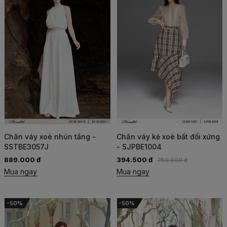
Chân váy xoè nhún tầng -
Chân váy kẻ xoè bất đối xứng
SSTBE3057J
- SJPBE1004
889.000 đ
394.500 đ
789.000 đ
Mua ngay
Mua ngay
-50%
-50%