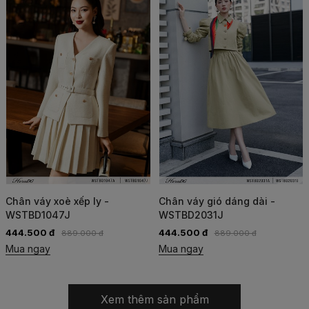
Chân váy xoè xếp ly -
Chân váy gió dáng dài -
WSTBD1047J
WSTBD2031J
444.500 đ
444.500 đ
889.000 đ
889.000 đ
Mua ngay
Mua ngay
Xem thêm sản phẩm