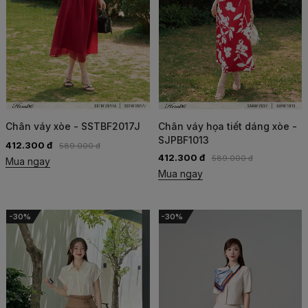
Chân váy xòe - SSTBF2017J
Chân váy họa tiết dáng xòe -
SJPBF1013
412.300 đ
589.000 đ
412.300 đ
589.000 đ
Mua ngay
Mua ngay
-30%
-30%