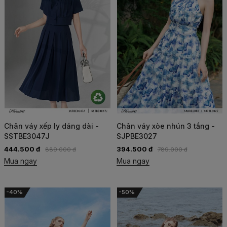
Chân váy xếp ly dáng dài -
Chân váy xòe nhún 3 tầng -
SSTBE3047J
SJPBE3027
444.500 đ
394.500 đ
889.000 đ
789.000 đ
Mua ngay
Mua ngay
-40%
-50%