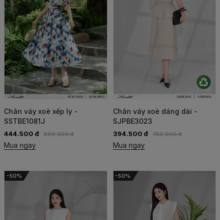
Chân váy xoè xếp ly -
Chân váy xoè dáng dài -
SSTBE1081J
SJPBE3023
444.500 đ
394.500 đ
889.000 đ
789.000 đ
Mua ngay
Mua ngay
-50%
-50%