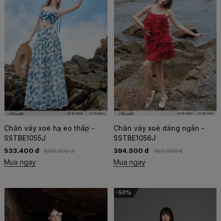
Chân váy xoè hạ eo thấp -
Chân váy xoè dáng ngắn -
SSTBE1055J
SSTBE1056J
533.400 đ
394.500 đ
889.000 đ
789.000 đ
Mua ngay
Mua ngay
-50%