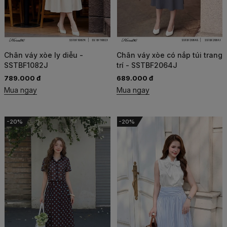
Chân váy xòe ly diễu -
Chân váy xòe có nắp túi trang
SSTBF1082J
trí - SSTBF2064J
789.000 đ
689.000 đ
Mua ngay
Mua ngay
-20%
-20%