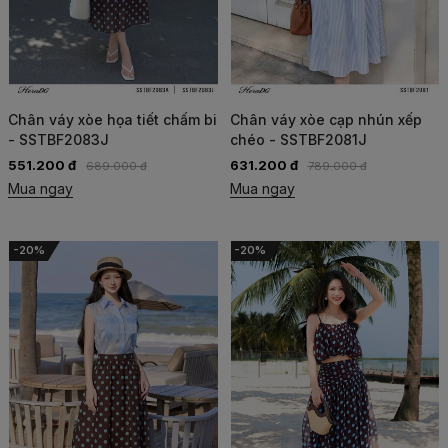
Chân váy xòe họa tiết chấm bi
Chân váy xòe cạp nhún xếp
- SSTBF2083J
chéo - SSTBF2081J
551.200 đ
631.200 đ
689.000 đ
789.000 đ
Mua ngay
Mua ngay
-20%
-20%