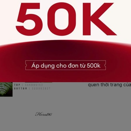
CÔN
Trong quá trình tạo ra 
những điều hoàn hảo nhất, 
thời thượng và tự tin tro
trang bền vững đã truyền
hoa và gắn kết hơn bằng t
HeraDG mong muốn được đ
quen thời trang củ