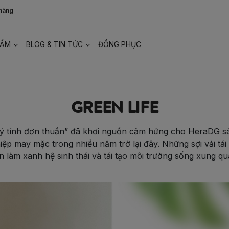
 hàng
HẨM
BLOG & TIN TỨC
ĐỒNG PHỤC
GREEN LIFE
ự lý tính đơn thuần” đã khơi nguồn cảm hứng cho HeraDG sá
ệp may mặc trong nhiều năm trở lại đây. Những sợi vải tái 
n làm xanh hệ sinh thái và tái tạo môi trường sống xung qu