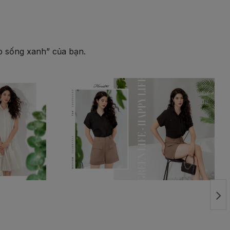
ẹp sống xanh” của bạn.