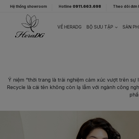
Hệ thống showroom
Hotline
0911.663.698
Theo dõi đơn
VỀ HERADG
BỘ SƯU TẬP
SẢN P
Ý niệm “thời trang là trải nghiệm cảm xúc vượt trên s
Recycle là cái tên không còn lạ lẫm với ngành công nghi
phầ