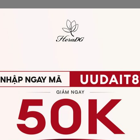
toàn bộ chi phí vận chuyển cho việc đổi hàng mua onli
 TỪ CHỐI ĐỔI TRẢ
 quá 7 ngày.
h không còn nguyên vẹn.
 sửa, đã qua sử dụng (bị bẩn, rách, hỏng, rút sợi, 
g tác động bên ngoài sau khi mua, hoặc các phụ kiệ
 trong các CTKM trên 50%, các sản phẩm thuộc chươn