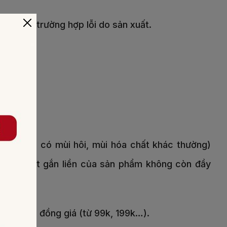
ne. Trừ trường hợp lỗi do sản xuất.
phai màu, có mùi hôi, mùi hóa chất khác thường)
n/chi tiết gắn liền của sản phẩm không còn đầy
g trình đồng giá (từ 99k, 199k…).