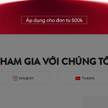
hích sản phẩm và đồng hành cùng HeraDG! Mọi thắc m
8
THAM GIA VỚI CHÚNG TÔ
Instagram
Youtube