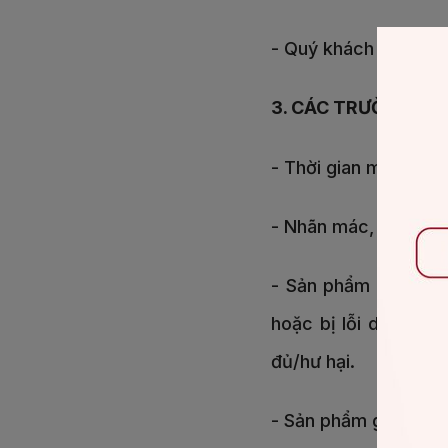
- Quý khách sẽ chịu 
3. CÁC TRƯỜNG HỢP
- Thời gian mua hàng
- Nhãn mác, mã vạc
- Sản phẩm đã chỉnh
hoặc bị lỗi do nhữn
đủ/hư hại.
- Sản phẩm giảm giá