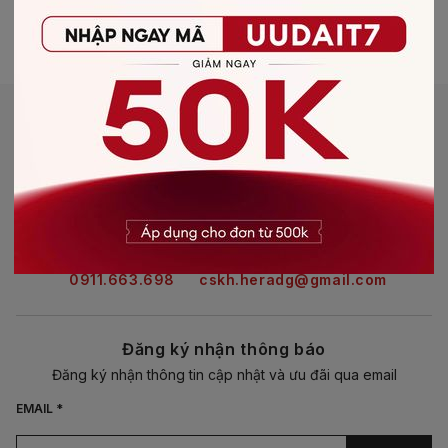
Youtube
Tiktok
HỆ THỐNG SHOWROOM
Tìm showroom gần bạn
HOTLINE
EMAIL
0911.663.698
cskh.heradg@gmail.com
Đăng ký nhận thông báo
Đăng ký nhận thông tin cập nhật và ưu đãi qua email
EMAIL *