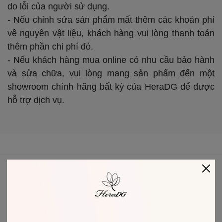
do lỗi của người sử dụng.
- Nếu chỉnh sửa sản phẩm mất thêm các khoản phí
về nguyên vật liệu, khách hàng vui lòng thanh toán
thêm phần chi phí đó.
- Nếu khách hàng mua online có nhu cầu bảo hành
và sửa chữa, vui lòng mang sản phẩm đến một
showroom chính hãng bất kỳ của HeraDG để được
hỗ trợ dịch vụ.
THAM GIA VỚI CHÚNG TÔI
Facebook
Instagram