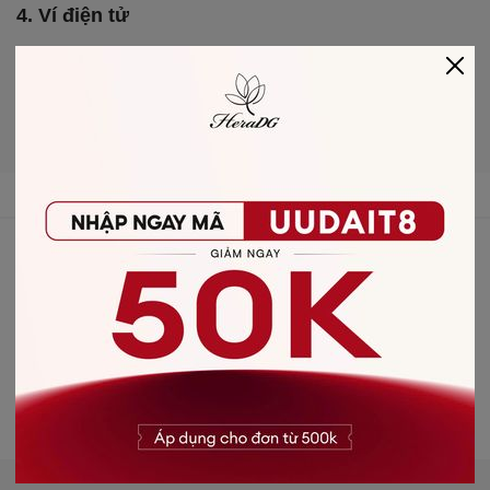
4. Ví điện tử
5. Thanh toán khi nhận hàng:
Áp dụng ship COD
trên toàn quốc.
THAM GIA VỚI CHÚNG TÔI
Facebook
Instagram
Youtube
Tiktok