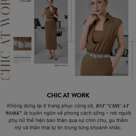
CHIC AT WORK
Không dừng lại ở trang phục công sở, 𝑩𝑺𝑻 "𝑪𝑯𝑰𝑪 𝑨𝑻
𝑾𝑶𝑹𝑲" là tuyên ngôn về phong cách sống – nơi người
phụ nữ thể hiện bản thân qua sự chỉn chu, gu thẩm
mỹ và thần thái tự tin trong từng khoảnh khắc.