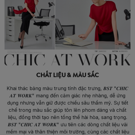
CHẤT LIỆU & MÀU SẮC
Khai thác bảng màu trung tính đặc trưng, 𝑩𝑺𝑻 "𝑪𝑯𝑰𝑪
𝑨𝑻 𝑾𝑶𝑹𝑲" mang đến cảm giác nhẹ nhàng, dễ ứng
dụng nhưng vẫn giữ được chiều sâu thẩm mỹ. Sự tiết
chế trong màu sắc giúp tôn lên phom dáng và chất
liệu, đồng thời tạo nên tổng thể hài hòa, sang trọng.
𝑩𝑺𝑻 "𝑪𝑯𝑰𝑪 𝑨𝑻 𝑾𝑶𝑹𝑲" ưu tiên các dòng chất liệu vải
mềm mại và thân thiện môi trường, cùng các chất liệu