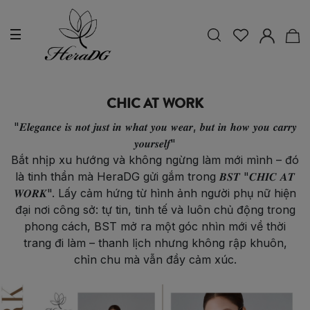
CHIC AT WORK
"𝑬𝒍𝒆𝒈𝒂𝒏𝒄𝒆 𝒊𝒔 𝒏𝒐𝒕 𝒋𝒖𝒔𝒕 𝒊𝒏 𝒘𝒉𝒂𝒕 𝒚𝒐𝒖 𝒘𝒆𝒂𝒓, 𝒃𝒖𝒕 𝒊𝒏 𝒉𝒐𝒘 𝒚𝒐𝒖 𝒄𝒂𝒓𝒓𝒚
𝒚𝒐𝒖𝒓𝒔𝒆𝒍𝒇"
Bắt nhịp xu hướng và không ngừng làm mới mình – đó
là tinh thần mà HeraDG gửi gắm trong 𝑩𝑺𝑻 "𝑪𝑯𝑰𝑪 𝑨𝑻
𝑾𝑶𝑹𝑲". Lấy cảm hứng từ hình ảnh người phụ nữ hiện
đại nơi công sở: tự tin, tinh tế và luôn chủ động trong
phong cách, BST mở ra một góc nhìn mới về thời
trang đi làm – thanh lịch nhưng không rập khuôn,
chỉn chu mà vẫn đầy cảm xúc.