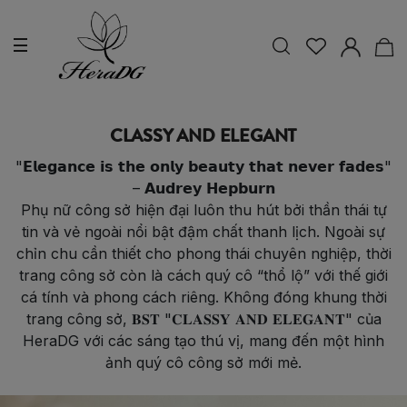
CLASSY AND ELEGANT
"𝗘𝗹𝗲𝗴𝗮𝗻𝗰𝗲 𝗶𝘀 𝘁𝗵𝗲 𝗼𝗻𝗹𝘆 𝗯𝗲𝗮𝘂𝘁𝘆 𝘁𝗵𝗮𝘁 𝗻𝗲𝘃𝗲𝗿 𝗳𝗮𝗱𝗲𝘀"
– 𝗔𝘂𝗱𝗿𝗲𝘆 𝗛𝗲𝗽𝗯𝘂𝗿𝗻
Phụ nữ công sở hiện đại luôn thu hút bởi thần thái tự
tin và vẻ ngoài nổi bật đậm chất thanh lịch. Ngoài sự
chỉn chu cần thiết cho phong thái chuyên nghiệp, thời
trang công sở còn là cách quý cô “thổ lộ” với thế giới
cá tính và phong cách riêng. Không đóng khung thời
trang công sở, 𝐁𝐒𝐓 "𝐂𝐋𝐀𝐒𝐒𝐘 𝐀𝐍𝐃 𝐄𝐋𝐄𝐆𝐀𝐍𝐓" của
HeraDG với các sáng tạo thú vị, mang đến một hình
ảnh quý cô công sở mới mẻ.