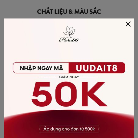
CHẤT LIỆU & MÀU SẮC
Những thiết kế mang gam màu rực rỡ, chất liệu dễ
chịu và biến tấu dễ dàng với nhiều kiểu phối khác
nhau luôn là sự lựa chọn ưu tiên hàng đầu cho tủ đồ
mùa hè mà quý cô không thể bỏ qua.
Các thiết kế đã có mặt trên toàn hệ thống HeraDG,
ghé ngay để sở hữu vẻ ngoài của quý cô thanh lịch,
thời thượng nhé!