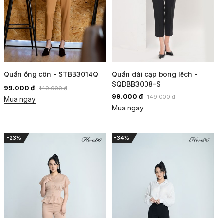
Quần ống côn - STBB3014Q
Quần dài cạp bong lệch -
SQDBB3008-S
99.000 đ
149.000 đ
99.000 đ
149.000 đ
Mua ngay
Mua ngay
-23%
-34%