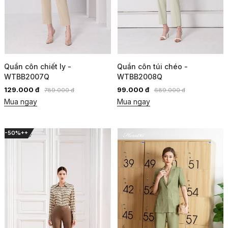
Quần côn chiết ly -
Quần côn túi chéo -
WTBB2007Q
WTBB2008Q
129.000 đ
99.000 đ
789.000 đ
689.000 đ
Mua ngay
Mua ngay
-50%++