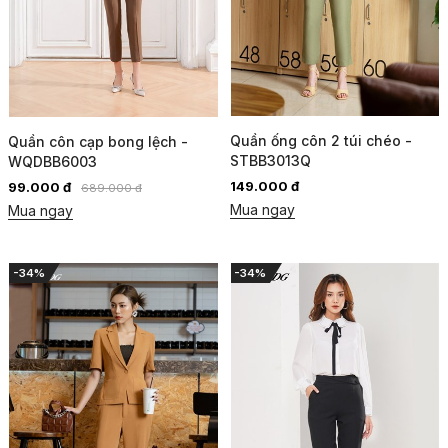
Quần ống côn 2 túi chéo -
Quần côn cạp bong lệch -
STBB3013Q
WQDBB6003
149.000 đ
99.000 đ
689.000 đ
Mua ngay
Mua ngay
-34%
-34%