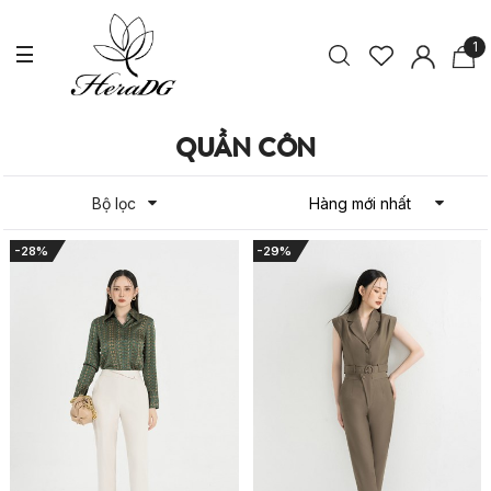
1
QUẦN CÔN
Bộ lọc
-28%
-29%