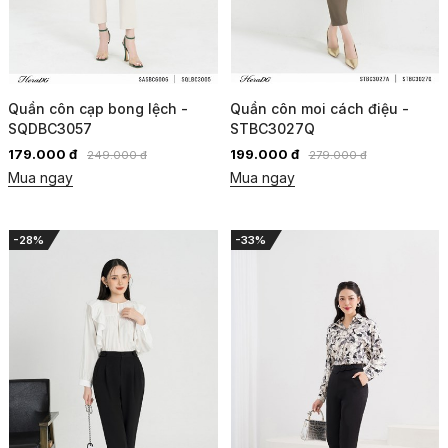
Quần côn cạp bong lệch -
Quần côn moi cách điệu -
SQDBC3057
STBC3027Q
179.000 đ
199.000 đ
249.000 đ
279.000 đ
Mua ngay
Mua ngay
-28%
-33%