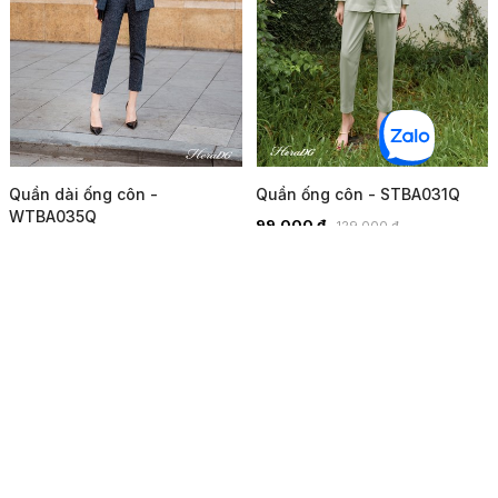
Quần dài ống côn -
Quần ống côn - STBA031Q
WTBA035Q
99.000 đ
129.000 đ
159.000 đ
Mua ngay
Mua ngay
-38%
-34%