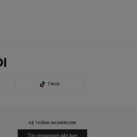
I
Tiktok
HỆ THỐNG SHOWROOM
Tìm showroom gần bạn