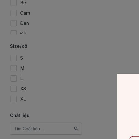
Be
Cam
Đen
Đỏ
Ghi
Size/cỡ
Hồng
S
Nâu
M
Tím
L
Tím than
XS
Trắng
XL
Vàng
Chất liệu
Xanh