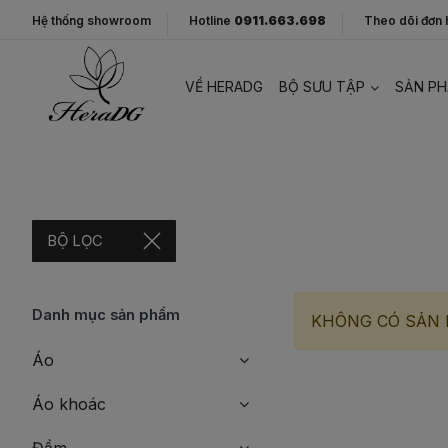
Hệ thống showroom
Hotline
0911.663.698
Theo dõi đơn
VỀ HERADG
BỘ SƯU TẬP
SẢN P
BỘ LỌC
Danh mục sản phẩm
KHÔNG CÓ SẢN 
Áo
Áo khoác
Đầm