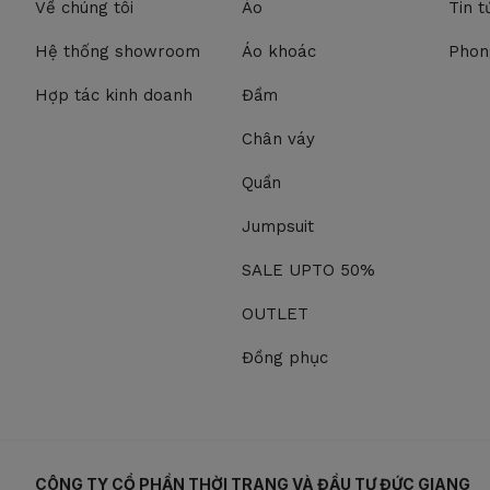
Về chúng tôi
Áo
Tin t
vải Poly
DANCING AT NIGHT
Vải Poplin
Hệ thống showroom
CHARMING NIGHT
Áo khoác
Phon
Vải Recycled
THE EMOTIONS OF
Hợp tác kinh doanh
Đầm
WINTER
Vải Recycled Polyester
Chân váy
URBAN BREEZE
vải Ren
THE HARMONY OF
Quần
vải Tafta
NATURE
Jumpsuit
vải Tằm
A TOUCH OF AUTUMN
vải Tơ
SALE UPTO 50%
AUTUMN IN THE CITY
Vải Tơ Xốp
BE YOUR SUNSHINE
OUTLET
vải Tuytsi
IN THE CITY
Đồng phục
Vải Tuytsi nhung
ROSE BY THE SEA
vải Thô
ROSIE ROSE
vải Thun
SHINING DAYS
vải Trượt Hàn
CÔNG TY CỔ PHẦN THỜI TRANG VÀ ĐẦU TƯ ĐỨC GIANG
BLOOMING SEASON