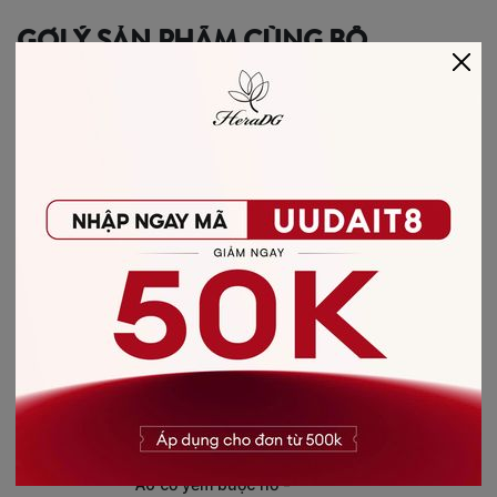
GỢI Ý SẢN PHẨM CÙNG BỘ
-28%
AO-CO-YEM-BUOC-
NO/STBC3033A/HERA11
Áo cổ yếm buộc nơ -