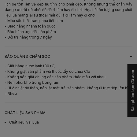
lịch sẽ tôn lên vẻ đẹp nữ tính cho phái đẹp. Không những thế chân váy
dáng xòe rất dễ phối đồ để đi làm hay đi chơi. Họa tiết ấn tượng cùng chất
liệu lụa mang lại sự thoải mái dù là đi làm hay đi chơi.
- Màu sắc thời trang: họa tiết cam
- Giao hàng nhanh toàn quốc
- Bảo hành trọn đời sản phẩm
- Đổi trả hàng trong 7 ngày
-
BẢO QUẢN & CHĂM SÓC
- Giặt bằng nước lạnh (30*C)
- Không giặt sản phẩm với thuốc tẩy có chứa Clo
Sản phẩm bạn đã xem
- Không nên giặt chung các sản phẩm khác màu với nhau
- Nên phơi khô trong bóng râm
- Ủi ở nhiệt độ thấp, nên lật mặt trái sản phẩm, không ủi trực tiếp lên hình
in/thêu
-
CHẤT LIỆU SẢN PHẨM
Chất liệu
:
vải Lụa