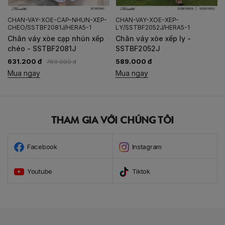
CHAN-VAY-XOE-CAP-NHUN-XEP-
CHAN-VAY-XOE-XEP-
CHEO/SSTBF2081J/HERA5-1
LY/SSTBF2052J/HERA5-1
Chân váy xòe cạp nhún xếp
Chân váy xòe xếp ly -
chéo - SSTBF2081J
SSTBF2052J
631.200 đ
589.000 đ
789.000 đ
Mua ngay
Mua ngay
THAM GIA VỚI CHÚNG TÔI
Facebook
Instagram
Youtube
Tiktok