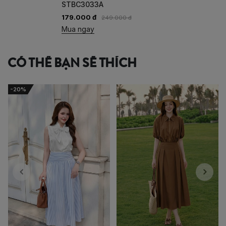
STBC3033A
179.000 đ
249.000 đ
Mua ngay
CÓ THỂ BẠN SẼ THÍCH
-20%