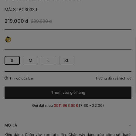
MÃ: STBC3033J
219.000 đ
299.000 đ
Họa
Tiết
Cam
S
M
L
XL
Hướng dẫn về kích cỡ
Tìm cỡ của bạn
Thêm vào giỏ hàng
Gọi đặt mua
0911.663.698
(7:30 - 22:00)
-
MÔ TẢ
Kiểu dáng: Chân váy xoè túi sườn. Chân váy dáng xòe công sở thanh