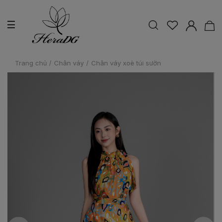
Trang chủ
/
Chân váy
/
Chân váy xoè túi sườn