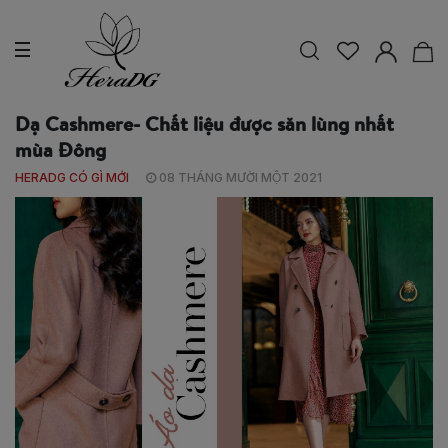
Dạ Cashmere- Chất liệu được săn lùng nhất
mùa Đông
HERADG CÓ GÌ MỚI
08 THÁNG MƯỜI MỘT 2021