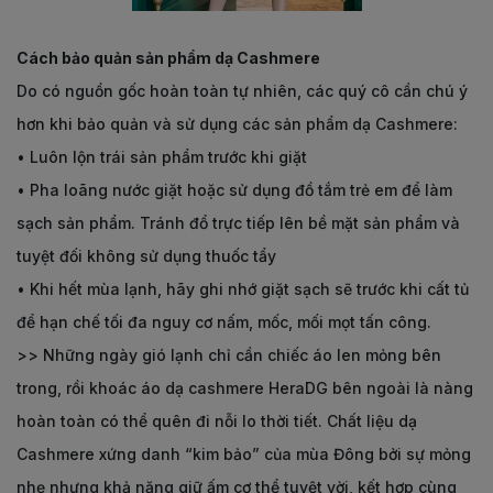
Cách bảo quản sản phẩm dạ Cashmere
Do có nguồn gốc hoàn toàn tự nhiên, các quý cô cần chú ý
hơn khi bảo quản và sử dụng các sản phẩm dạ Cashmere:
•
Luôn lộn trái sản phẩm trước khi giặt
•
Pha loãng nước giặt hoặc sử dụng đồ tắm trẻ em để làm
sạch sản phẩm. Tránh đổ trực tiếp lên bề mặt sản phẩm và
tuyệt đối không sử dụng thuốc tẩy
•
Khi hết mùa lạnh, hãy ghi nhớ giặt sạch sẽ trước khi cất tủ
để hạn chế tối đa nguy cơ nấm, mốc, mối mọt tấn công.
>> Những ngày gió lạnh chỉ cần chiếc áo len mỏng bên
trong, rồi khoác
áo dạ
cashmere
HeraDG
bên ngoài là nàng
hoàn toàn có thể quên đi nỗi lo thời tiết.
Chất liệu dạ
Cashmere xứng danh “kim bảo” của mùa Đông bởi sự mỏng
nhẹ nhưng khả năng giữ ấm cơ thể tuyệt vời, kết hợp cùng