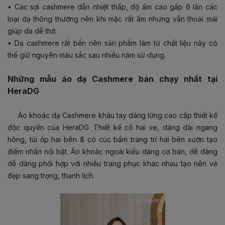
•
Các sợi cashmere dẫn nhiệt thấp, độ ấm cao gấp 6 lần các
loại dạ thông thường nên khi mặc rất ấm nhưng vẫn thoải mái
giúp da dễ thở.
•
Dạ cashmere rất bền nên sản phẩm làm từ chất liệu này có
thể giữ nguyên màu sắc sau nhiều năm sử dụng.
Những mẫu áo dạ Cashmere bán chạy nhất tại
HeraDG
Áo khoác dạ Cashmere khâu tay dáng lửng cao cấp thiết kế
độc quyền của HeraDG. Thiết kế cổ hai ve, dáng dài ngang
hông, túi ốp hai bên & có cúc bấm trang trí hai bên sườn tạo
điểm nhấn nổi bật. Áo khoác ngoài kiểu dáng cơ bản, dễ dàng
dễ dàng phối hợp với nhiều trang phục khác nhau tạo nên vẻ
đẹp sang trọng, thanh lịch.