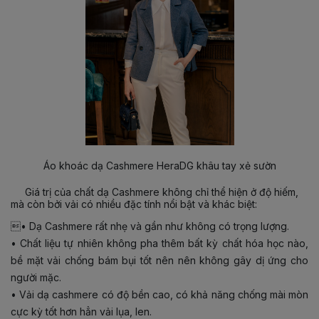
Áo khoác dạ Cashmere HeraDG khâu tay xẻ sườn
Giá trị của chất dạ Cashmere không chỉ thể hiện ở độ hiếm,
mà còn bởi vải có nhiều đặc tính nổi bật và khác biệt:
• Dạ Cashmere rất nhẹ và gần như không có trọng lượng.
• Chất liệu tự nhiên không pha thêm bất kỳ chất hóa học nào,
bề mặt vải chống bám bụi tốt nên nên không gây dị ứng cho
người mặc.
•
Vải dạ cashmere có độ bền cao, có khả năng chống mài mòn
cực kỳ tốt hơn hẳn vải lụa, len.