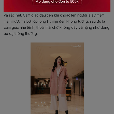
cashmere 100% tự nhiên, được khâu tay thủ công toàn bộ chi
tiết, từng đường kim mũi chỉ hoàn hảo, màu sắc vô cùng tinh tế
và sắc nét. Cảm giác đầu tiên khi khoác lên người là sự mềm
mại, mượt mà bởi lớp lông li ti mịn đến không tưởng, sau đó là
cảm giác nhẹ tênh, thoải mái chứ không dày và nặng như dòng
áo dạ thông thường.