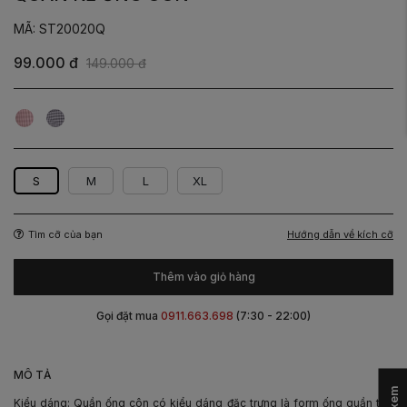
MÃ: ST20020Q
99.000 đ
149.000 đ
Kẻ
Kẻ
Hồng
Xanh
Than
S
M
L
XL
Hướng dẫn về kích cỡ
Tìm cỡ của bạn
Thêm vào giỏ hàng
Gọi đặt mua
0911.663.698
(7:30 - 22:00)
-
MÔ TẢ
Kiểu dáng: Quần ống côn có kiểu dáng đặc trưng là form ống quần tạo