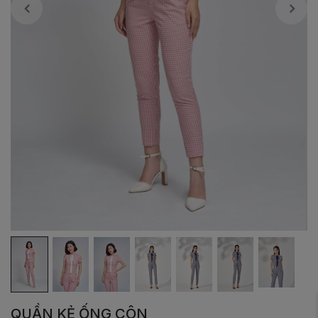
QUẦN KẺ ỐNG CÔN