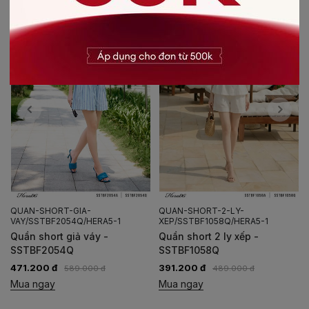
QUAN-SHORT-GIA-
QUAN-SHORT-2-LY-
VAY/SSTBF2054Q/HERA5-1
XEP/SSTBF1058Q/HERA5-1
Quần short giả váy -
Quần short 2 ly xếp -
SSTBF2054Q
SSTBF1058Q
471.200 đ
391.200 đ
589.000 đ
489.000 đ
Mua ngay
Mua ngay