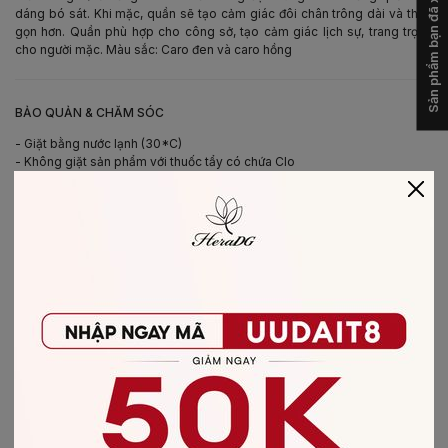
Sản phẩm bạn đã xem
dáng bó sát. Khi mặc, quần sẽ tạo cảm giác đôi chân trông dài và thon
gọn hơn. Quần phù hợp cho công sở, tạo cảm giác lịch sự, trang trọng
cho người mặc. Màu sắc: Caro đen và caro hồng
-
BẢO QUẢN & CHĂM SÓC
- Giặt bằng nước lạnh (30*C)
- Không giặt sản phẩm với thuốc tẩy có chứa Clo
- Không nên giặt chung các sản phẩm khác màu với nhau
- Nên phơi khô trong bóng râm
- Ủi ở nhiệt độ thấp, nên lật mặt trái sản phẩm, không ủi trực tiếp lên hình
in/thêu
-
CHẤT LIỆU SẢN PHẨM
Chất liệu
:
vải Thô
CÓ THỂ BẠN SẼ THÍCH
-20%
-20%