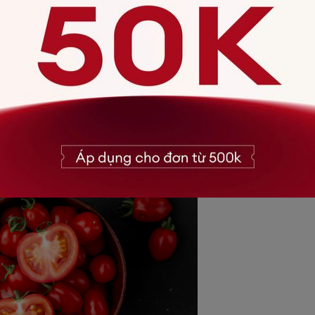
ể da tiếp xúc trực tiếp với ánh nắng. Hãy che chắn cẩn thận và 
cho tóc, da, xương và cả răng miệng. Hàm lượng vitamin C dồi dào 
được xem là hỗn hợp chữa trị tình trạng da cháy nắng khá hữu hiệu.