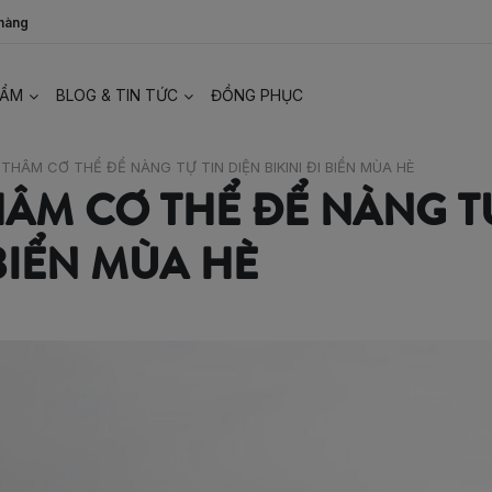
 hàng
HẨM
BLOG & TIN TỨC
ĐỒNG PHỤC
 THÂM CƠ THỂ ĐỂ NÀNG TỰ TIN DIỆN BIKINI ĐI BIỂN MÙA HÈ
THÂM CƠ THỂ ĐỂ NÀNG T
 BIỂN MÙA HÈ