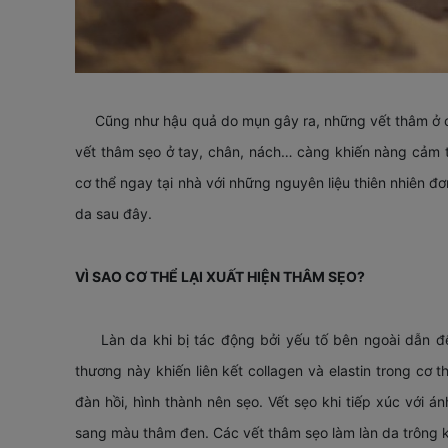
Cũng như hậu quả do mụn gây ra, những vết thâm ở cơ
vết thâm sẹo ở tay, chân, nách… càng khiến nàng cảm t
cơ thể ngay tại nhà với những nguyên liệu thiên nhiên đ
da sau đây.
VÌ SAO CƠ THỂ LẠI XUẤT HIỆN THÂM SẸO?
Làn da khi bị tác động bởi yếu tố bên ngoài dẫn đ
thương này khiến liên kết collagen và elastin trong cơ 
đàn hồi, hình thành nên sẹo. Vết sẹo khi tiếp xúc với á
sang màu thâm đen. Các vết thâm sẹo làm làn da trông ké