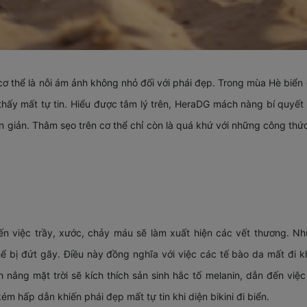
 thể là nỗi ám ảnh không nhỏ đối với phái đẹp. Trong mùa Hè biển 
hấy mất tự tin. Hiểu được tâm lý trên, HeraDG mách nàng bí quyết 
ơn giản. Thâm sẹo trên cơ thể chỉ còn là quá khứ với những công th
ến việc trầy, xước, chảy máu sẽ làm xuất hiện các vết thương. N
thể bị đứt gãy. Điều này đồng nghĩa với việc các tế bào da mất đi 
nh nắng mặt trời sẽ kích thích sản sinh hắc tố melanin, dẫn đến việ
m hấp dẫn khiến phái đẹp mất tự tin khi diện bikini đi biển.