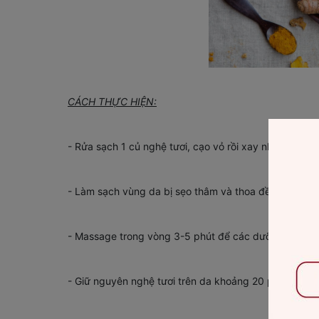
CÁCH THỰC HIỆN:
- Rửa sạch 1 củ nghệ tươi, cạo vỏ rồi xay nhuyễn
- Làm sạch vùng da bị sẹo thâm và thoa đều hỗn hợp
- Massage trong vòng 3-5 phút để các dưỡng chất p
- Giữ nguyên nghệ tươi trên da khoảng 20 phút rồi r