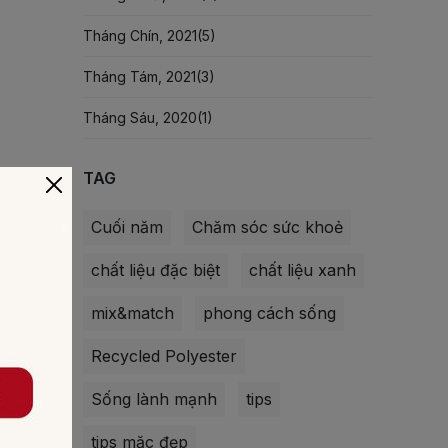
Tháng Chín, 2021(
5
)
Tháng Tám, 2021(
3
)
Tháng Sáu, 2020(
1
)
TAG
Cuối năm
Chăm sóc sức khoẻ
chất liệu đặc biệt
chất liệu xanh
mix&match
phong cách sống
Recycled Polyester
Sống lành mạnh
tips
tips mặc đẹp