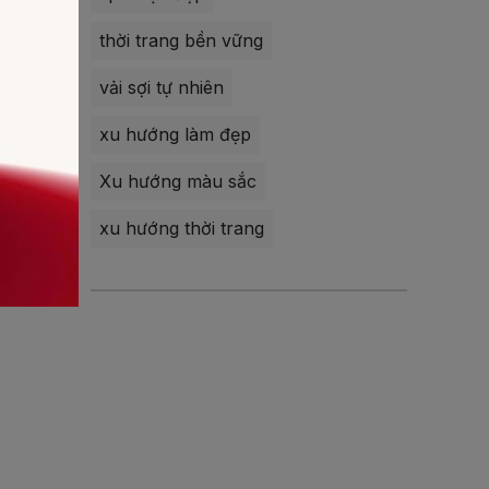
dùng kem
thời trang bền vững
vải sợi tự nhiên
xu hướng làm đẹp
Xu hướng màu sắc
chính là
xu hướng thời trang