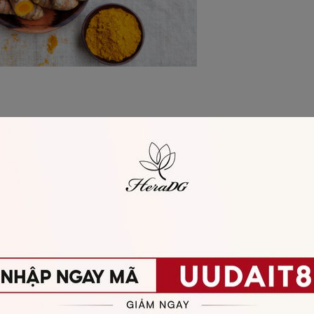
 nghệ đã xay
hát huy tác dụng
ửa sạch bằng nước lạnh