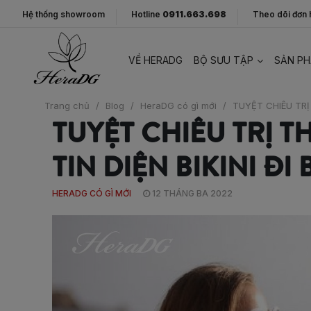
Hệ thống showroom
Hotline
0911.663.698
Theo dõi đơn
VỀ HERADG
BỘ SƯU TẬP
SẢN P
Trang chủ
/
Blog
/
HeraDG có gì mới
/
TUYỆT CHIÊU TRỊ
TUYỆT CHIÊU TRỊ 
TIN DIỆN BIKINI ĐI
HERADG CÓ GÌ MỚI
12 THÁNG BA 2022