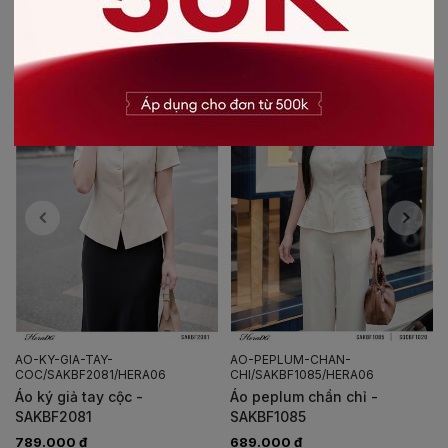
AO-KY-GIA-TAY-
AO-PEPLUM-CHAN-
COC/SAKBF2081/HERA06
CHI/SAKBF1085/HERA06
Áo ký giả tay cộc -
Áo peplum chần chỉ -
SAKBF2081
SAKBF1085
789.000 đ
689.000 đ