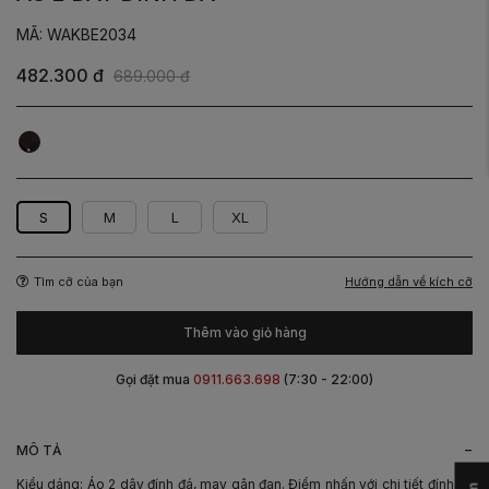
MÃ: WAKBE2034
482.300 đ
689.000 đ
Đen
S
M
L
XL
Hướng dẫn về kích cỡ
Tìm cỡ của bạn
Thêm vào giỏ hàng
Gọi đặt mua
0911.663.698
(7:30 - 22:00)
-
MÔ TẢ
Kiểu dáng: Áo 2 dây đính đá, may gân đan. Điểm nhấn với chi tiết đính đá