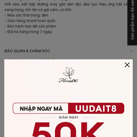
Sản phẩm bạn đã xem
tinh xảo, kết hợp đường may gân đan độc đáo tạo hiệu ứng bắt sáng
sang trọng, tôn lên vẻ gợi cảm, cá tính.
- Màu sắc thời trang: đen
- Giao hàng nhanh toàn quốc
- Bảo hành trọn đời sản phẩm
- Đổi trả hàng trong 7 ngày
-
BẢO QUẢN & CHĂM SÓC
- Giặt bằng nước lạnh (30*C)
- Không giặt sản phẩm với thuốc tẩy có chứa Clo
- Không nên giặt chung các sản phẩm khác màu với nhau
- Nên phơi khô trong bóng râm
- Ủi ở nhiệt độ thấp, nên lật mặt trái sản phẩm, không ủi trực tiếp lên hình
in/thêu
-
CHẤT LIỆU SẢN PHẨM
Chất liệu
:
vải Tafta
CÓ THỂ BẠN SẼ THÍCH