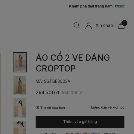
Khám phá thời trang nam
1
Xin chào
ÁO CỔ 2 VE DÁNG
CROPTOP
MÃ: SSTBE3003A
294.500 đ
589.000 đ
Hướng dẫn về kích cỡ
Tìm cỡ của bạn
Thêm vào giỏ hàng