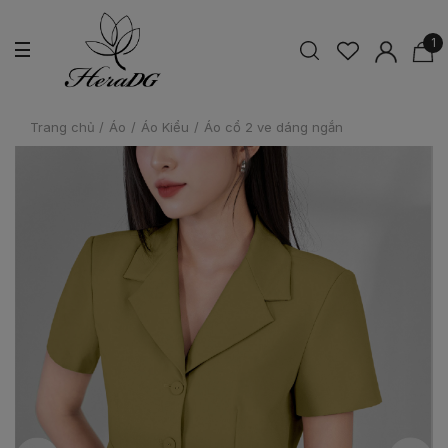
1
Trang chủ
/
Áo
/
Áo Kiểu
/
Áo cổ 2 ve dáng ngắn