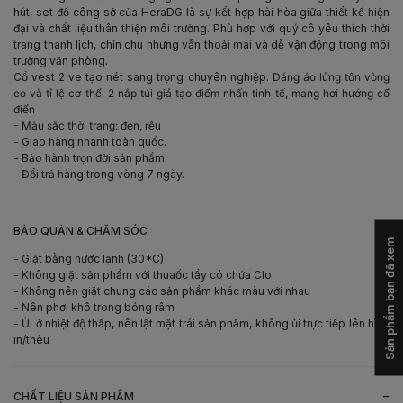
hút, set đồ công sở của HeraDG là sự kết hợp hài hòa giữa thiết kế hiện
đại và chất liệu thân thiện môi trường. Phù hợp với quý cô yêu thích thời
trang thanh lịch, chỉn chu nhưng vẫn thoải mái và dễ vận động trong môi
trường văn phòng.
Cổ vest 2 ve tạo nét sang trọng chuyên nghiệp.
Dáng áo lửng tôn vòng
eo và tỉ lệ cơ thể.
2 nắp túi giả tạo điểm nhấn tinh tế, mang hơi hướng cổ
điển
- Màu sắc thời trang: đen, rêu
- Giao hàng nhanh toàn quốc.
- Bảo hành trọn đời sản phẩm.
- Đổi trả hàng trong vòng 7 ngày.
-
BẢO QUẢN & CHĂM SÓC
Sản phẩm bạn đã xem
- Giặt bằng nước lạnh (30*C)
- Không giặt sản phẩm với thuaốc tẩy có chứa Clo
- Không nên giặt chung các sản phẩm khác màu với nhau
- Nên phơi khô trong bóng râm
- Ủi ở nhiệt độ thấp, nên lật mặt trái sản phẩm, không ủi trực tiếp lên hình
in/thêu
-
CHẤT LIỆU SẢN PHẨM