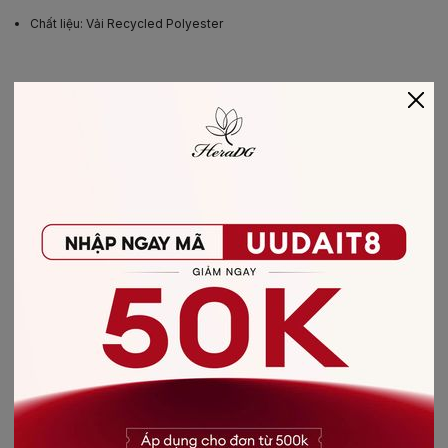
Chất liệu
:
Vải Recycled Polyester
GỢI Ý SẢN PHẨM CÙNG BỘ
-40%