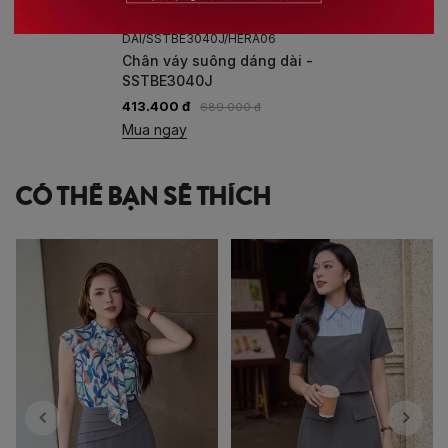
CHAN-VAY-SUONG-DANG-
DAI/SSTBE3040J/HERA06
Chân váy suông dáng dài -
SSTBE3040J
413.400 đ
689.000 đ
Mua ngay
CÓ THỂ BẠN SẼ THÍCH