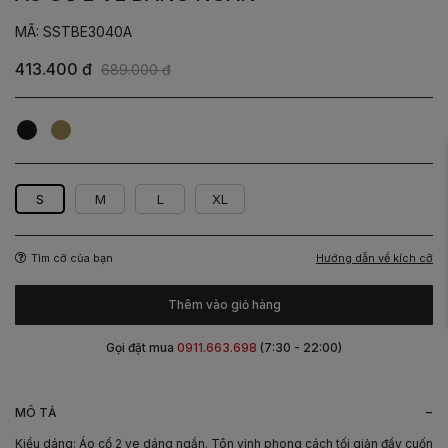
MÃ: SSTBE3040A
413.400 đ
689.000 đ
Đen
Rêu
S
M
L
XL
Hướng dẫn về kích cỡ
Tìm cỡ của bạn
Thêm vào giỏ hàng
Gọi đặt mua
0911.663.698
(7:30 - 22:00)
-
MÔ TẢ
Kiểu dáng: Áo cổ 2 ve dáng ngắn. Tôn vinh phong cách tối giản đầy cuốn