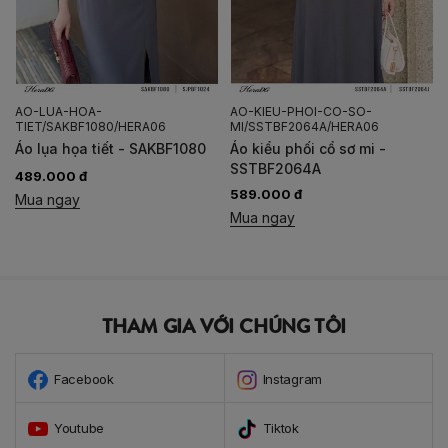
AO-LUA-HOA-
AO-KIEU-PHOI-CO-SO-
TIET/SAKBF1080/HERA06
MI/SSTBF2064A/HERA06
Áo lụa họa tiết - SAKBF1080
Áo kiểu phối cổ sơ mi -
SSTBF2064A
489.000 đ
589.000 đ
Mua ngay
Mua ngay
THAM GIA VỚI CHÚNG TÔI
Facebook
Instagram
Youtube
Tiktok