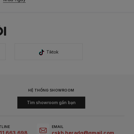
I
Tiktok
HỆ THỐNG SHOWROOM
Tìm showroom gần bạn
TLINE
EMAIL
11.663.698
cskh.heradg@gmail.com