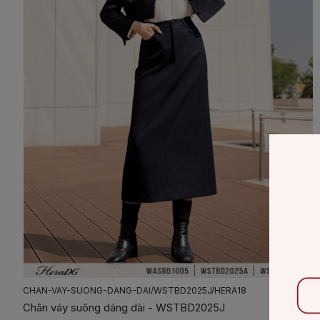
CHAN-VAY-SUONG-DANG-DAI/WSTBD2025J/HERA18
Chân váy suông dáng dài - WSTBD2025J