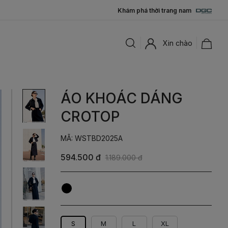
Khám phá thời trang nam
Xin chào
ÁO KHOÁC DÁNG
CROTOP
MÃ: WSTBD2025A
594.500 đ
1.189.000 đ
Xanh
Ghi
Tím
Than
S
M
L
XL