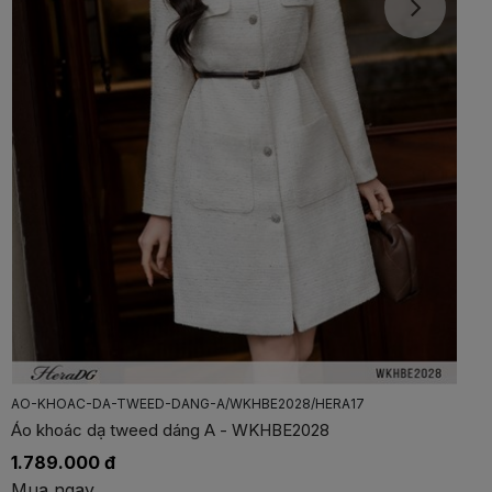
AO-MANG-TO-CO-HAI-VE/WAMBE3011/HERA17
Áo măng tô cổ hai ve - WAMBE3011
1.789.000 đ
Mua ngay