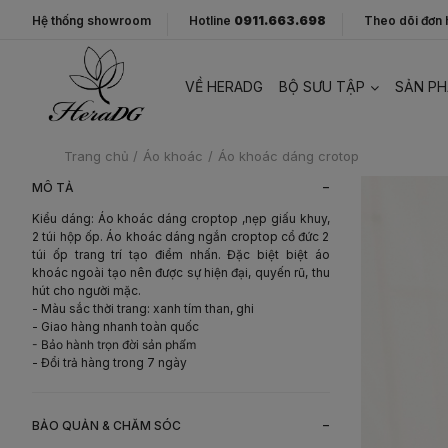
Hệ thống showroom
Hotline
0911.663.698
Theo dõi đơn
VỀ HERADG
BỘ SƯU TẬP
SẢN P
Trang chủ
/
Áo khoác
/
Áo khoác dáng crotop
-
MÔ TẢ
Kiểu dáng: Áo khoác dáng croptop ,nẹp giấu khuy,
2 túi hộp ốp. Áo khoác dáng ngắn croptop cổ đức 2
túi ốp trang trí tạo điểm nhấn. Đặc biệt biệt áo
khoác ngoài tạo nên được sự hiện đại, quyến rũ, thu
hút cho người mặc.
- Màu sắc thời trang: xanh tím than, ghi
- Giao hàng nhanh toàn quốc
- Bảo hành trọn đời sản phẩm
- Đổi trả hàng trong 7 ngày
-
BẢO QUẢN & CHĂM SÓC