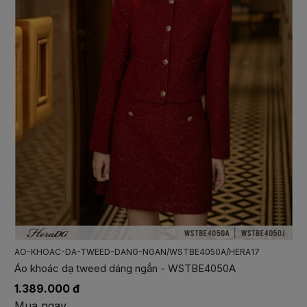
AO-KHOAC-DA-TWEED-DANG-A/WKHBE2028/HERA17
Áo khoác dạ tweed dáng A - WKHBE2028
1.789.000 đ
Mua ngay