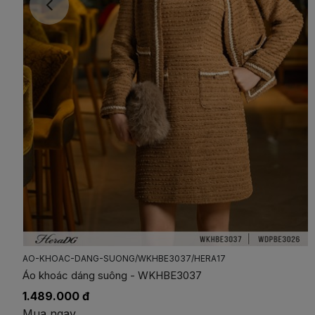
AO-KHOAC-DA-TWEED-DANG-NGAN/WSTBE4050A/HERA17
Áo khoác dạ tweed dáng ngắn - WSTBE4050A
1.389.000 đ
Mua ngay