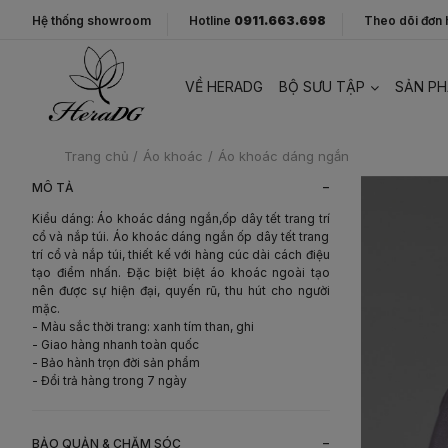
Hệ thống showroom
Hotline
0911.663.698
Theo dõi đơn
VỀ HERADG
BỘ SƯU TẬP
SẢN P
Trang chủ
/
Áo khoác
/
Áo khoác dáng ngắn
-
MÔ TẢ
Kiểu dáng: Áo khoác dáng ngắn,ốp dây tết trang trí
cổ và nắp túi. Áo khoác dáng ngắn ốp dây tết trang
trí cổ và nắp túi, thiết kế với hàng cúc dài cách điệu
tạo điểm nhấn. Đặc biệt biệt áo khoác ngoài tạo
nên được sự hiện đại, quyến rũ, thu hút cho người
mặc.
- Màu sắc thời trang: xanh tím than, ghi
- Giao hàng nhanh toàn quốc
- Bảo hành trọn đời sản phẩm
- Đổi trả hàng trong 7 ngày
-
BẢO QUẢN & CHĂM SÓC