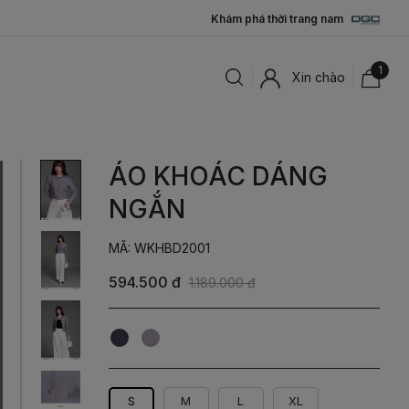
Khám phá thời trang nam
1
Xin chào
ÁO KHOÁC DÁNG
NGẮN
MÃ: WKHBD2001
594.500 đ
1.189.000 đ
Xanh
Ghi
Tím
Than
S
M
L
XL