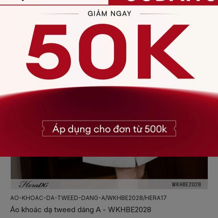
AO-KHOAC-DA-TWEED-DANG-A/WKHBE2028/HERA17
Áo khoác dạ tweed dáng A - WKHBE2028