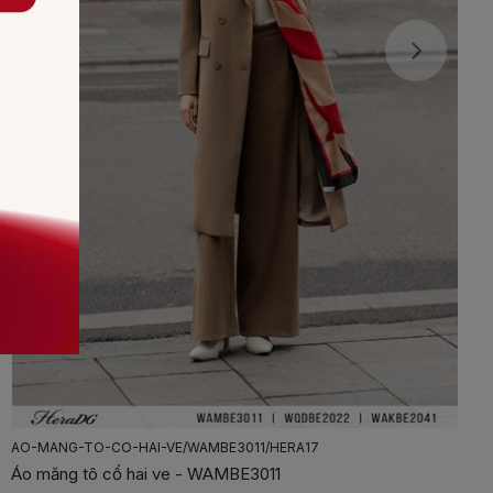
AO-MANG-TO-CO-HAI-VE/WAMBE3011/HERA17
Áo măng tô cổ hai ve - WAMBE3011