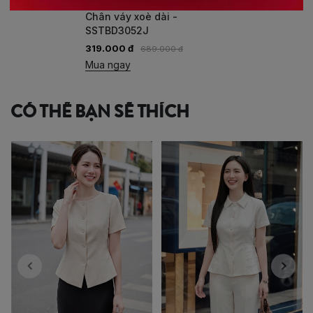
DAI/SSTBD3052J/HERA13
Chân váy xoè dài -
SSTBD3052J
319.000 đ
689.000 đ
Mua ngay
CÓ THỂ BẠN SẼ THÍCH