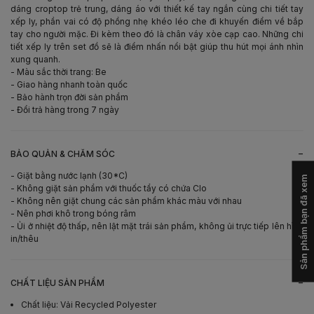
dáng croptop trẻ trung, dáng áo với thiết kế tay ngắn cùng chi tiết tay
xếp ly, phần vai có độ phồng nhẹ khéo léo che đi khuyến điểm về bắp
tay cho người mặc. Đi kèm theo đó là chân váy xòe cạp cao. Những chi
tiết xếp ly trên set đồ sẽ là điểm nhấn nổi bật giúp thu hút mọi ánh nhìn
xung quanh.
- Màu sắc thời trang: Be
- Giao hàng nhanh toàn quốc
- Bảo hành trọn đời sản phẩm
- Đổi trả hàng trong 7 ngày
-
BẢO QUẢN & CHĂM SÓC
- Giặt bằng nước lạnh (30*C)
Sản phẩm bạn đã xem
- Không giặt sản phẩm với thuốc tẩy có chứa Clo
- Không nên giặt chung các sản phẩm khác màu với nhau
- Nên phơi khô trong bóng râm
- Ủi ở nhiệt độ thấp, nên lật mặt trái sản phẩm, không ủi trực tiếp lên hình
in/thêu
-
CHẤT LIỆU SẢN PHẨM
Chất liệu
:
Vải Recycled Polyester