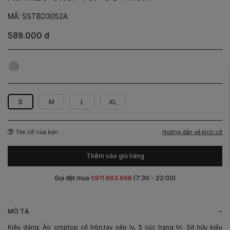
MÃ: SSTBD3052A
589.000 đ
Be
S
M
L
XL
Hướng dẫn về kích cỡ
Tìm cỡ của bạn
Thêm vào giỏ hàng
Gọi đặt mua
0911.663.698
(7:30 - 22:00)
-
MÔ TẢ
Kiểu dáng: Áo croptop cổ tròn,tay xếp ly, 5 cúc trang trí. Sở hữu kiểu