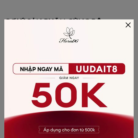
GỢI Ý SẢN PHẨM CÙNG BỘ
-50%++
CHAN-VAY-XOE-