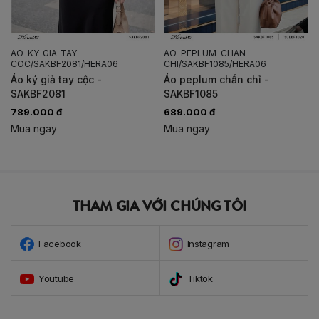
AO-PEPLUM-CHAN-
AO-SO-MI-CO-BAU-
CHI/SAKBF1085/HERA06
LY/SASBF2032/HERA06
Áo peplum chần chỉ -
Áo sơ mi cổ bấu ly -
SAKBF1085
SASBF2032
689.000 đ
489.000 đ
Mua ngay
Mua ngay
THAM GIA VỚI CHÚNG TÔI
Facebook
Instagram
Youtube
Tiktok