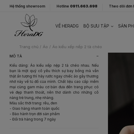
Hệ thống showroom
Hotline
0911.663.698
Theo dõi đơn
VỀ HERADG
BỘ SƯU TẬP
SẢN P
Trang chủ
/
Áo
/
Áo kiểu xếp nếp 2 tà chéo
-
MÔ TẢ
Kiểu dáng: Áo kiểu xếp nệp 2 tà chéo nhau. Nếu
bạn là một quý cô yêu thích sự bay bổng mà vẫn
thật ấn tượng thì hãy rước ngay chiếc áo gây thương
nhớ này về tủ đồ của mình. Chất liệu cao cấp mềm
mại cùng gam màu cơ bản đưa đến trang phục có
vẻ đẹp thanh thoát, nên thơ dành cho những cô
nàng trẻ trung, nhẹ nhàng.
Màu sắc thời trang: rêu, đen
- Giao hàng nhanh toàn quốc
- Bảo hành trọn đời sản phẩm
- Đổi trả hàng trong 7 ngày