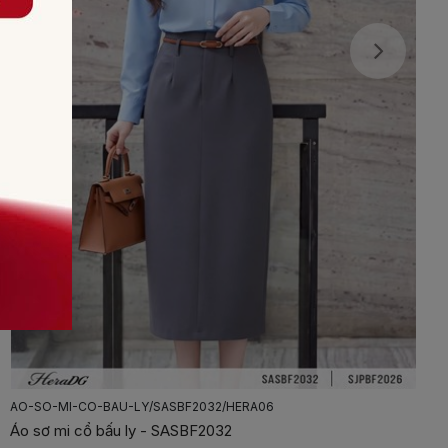
AO-LUA-HOA-TIET/SAKBF1080/HERA06
Áo lụa họa tiết - SAKBF1080