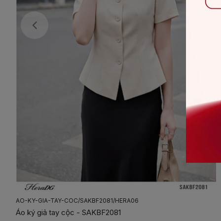
AO-PEPLUM-CHAN-CHI/SAKBF1085/HERA06
Áo peplum chần chỉ - SAKBF1085