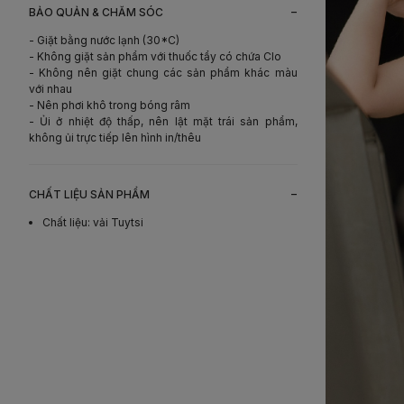
-
BẢO QUẢN & CHĂM SÓC
- Giặt bằng nước lạnh (30*C)
- Không giặt sản phẩm với thuốc tẩy có chứa Clo
- Không nên giặt chung các sản phẩm khác màu
với nhau
- Nên phơi khô trong bóng râm
- Ủi ở nhiệt độ thấp, nên lật mặt trái sản phẩm,
không ủi trực tiếp lên hình in/thêu
-
CHẤT LIỆU SẢN PHẨM
Chất liệu
:
vải Tuytsi