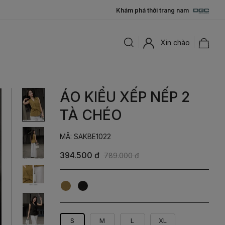
Khám phá thời trang nam
Xin chào
ÁO KIỂU XẾP NẾP 2
TÀ CHÉO
MÃ: SAKBE1022
394.500 đ
789.000 đ
Rêu
Đen
S
M
L
XL