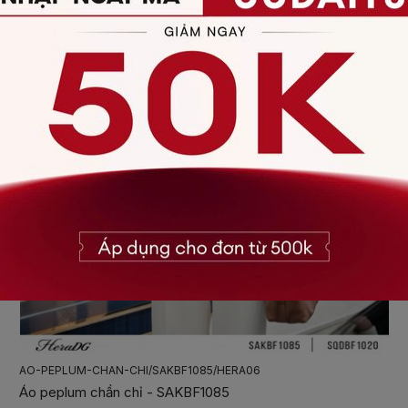
AO-SO-MI-CO-BAU-LY/SASBF2032/HERA06
Áo sơ mi cổ bấu ly - SASBF2032