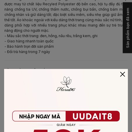
được may từ chất liệu Recyled Polyester độ bền cao, hội tụ đầy đủ tính
năng chống tia UV, chống thấm nước, chống bụi bẩn, chống bám mốc,
Sản phẩm bạn đã xem
chống nhăn và giữ dáng tốt; đặc biệt siêu mềm, siêu nhẹ giúp giữ ấm cơ
thể tốt. Áo khoác ngoài với kiểu dáng thời trang cùng màu sắc nữ tính, dễ
dàng phối hợp với nhiều trang phục khác nhau mang đến sự trẻ trung,
năng động cho người mặc.
- Màu sắc thời trang: đen, hồng, nâu rêu, trắng kem, ghi
- Giao hàng nhanh toàn quốc
- Bảo hành trọn đời sản phẩm
- Đổi trả hàng trong 7 ngày
-
BẢO QUẢN & CHĂM SÓC
- Giặt bằng nước lạnh (30*C)
- Không giặt sản phẩm với thuốc tẩy có chứa Clo
- Không nên giặt chung các sản phẩm khác màu với nhau
- Nên phơi khô trong bóng râm
- Ủi ở nhiệt độ thấp, nên lật mặt trái sản phẩm, không ủi trực tiếp lên hình
in/thêu
-
CHẤT LIỆU SẢN PHẨM