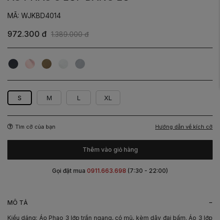
MÃ: WJKBD4014
972.300 đ
1.389.000 đ
Đen
Hồng
Nâu
Trắng
Ghi
rêu
kem
S
M
L
XL
Hướng dẫn về kích cỡ
Tìm cỡ của bạn
Thêm vào giỏ hàng
Gọi đặt mua
0911.663.698
(7:30 - 22:00)
-
MÔ TẢ
Kiểu dáng: Áo Phao 3 lớp trần ngang, có mũ, kèm dây đai bấm. Áo 3 lớp