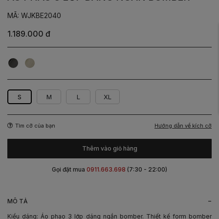
MÃ: WJKBE2040
1.189.000 đ
Đen
Xanh
olive
S
M
L
XL
Hướng dẫn về kích cỡ
Tìm cỡ của bạn
Thêm vào giỏ hàng
Gọi đặt mua
0911.663.698
(7:30 - 22:00)
-
MÔ TẢ
Kiểu dáng: Áo phao 3 lớp dáng ngắn bomber. Thiết kế form bomber