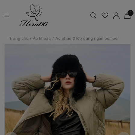
1
Trang chủ
/
Áo khoác
/
Áo phao 3 lớp dáng ngắn bomber