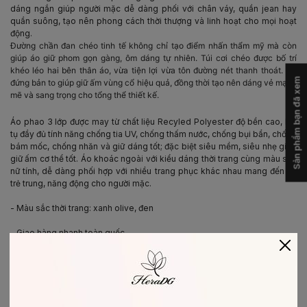
dáng ngắn giúp người mặc dễ dàng phối với chân váy, quần jean hay
quần suông, tạo nên phong cách thời thượng và linh hoạt cho mọi hoạt
động.
Đường chần đan chéo tinh tế không chỉ tạo điểm nhấn thẩm mỹ mà còn
giúp áo giữ phom gọn gàng, ôm dáng tự nhiên. Túi cơi chéo được bố trí
khéo léo hai bên thân áo, vừa tiện lợi vừa tôn đường nét thanh thoát.
Cổ
Sản phẩm bạn đã xem
đứng bản to giúp giữ ấm vùng cổ hiệu quả, đồng thời tạo nên dáng vẻ mạnh
mẽ và sang trọng cho tổng thể thiết kế.
Áo phao 3 lớp được may từ chất liệu Recyled Polyester độ bền cao, hội
tụ đầy đủ tính năng chống tia UV, chống thấm nước, chống bụi bẩn, chống
bám mốc, chống nhăn và giữ dáng tốt; đặc biệt siêu mềm, siêu nhẹ giúp
giữ ấm cơ thể tốt. Áo khoác ngoài với kiểu dáng thời trang cùng màu sắc
nữ tính, dễ dàng phối hợp với nhiều trang phục khác nhau mang đến sự
trẻ trung, năng động cho người mặc.
- Màu sắc thời trang: xanh olive, đen
- Giao hàng nhanh toàn quốc
- Bảo hành trọn đời sản phẩm
- Đổi trả hàng trong 7 ngày