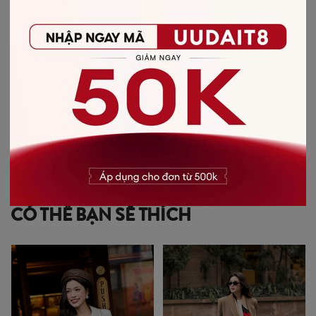
-
BẢO QUẢN & CHĂM SÓC
- Giặt bằng nước lạnh (30*C)
- Không giặt sản phẩm với thuốc tẩy có chứa Clo
- Không nên giặt chung các sản phẩm khác màu với nhau
- Nên phơi khô trong bóng râm
- Ủi ở nhiệt độ thấp, nên lật mặt trái sản phẩm, không ủi trực tiếp lên hình
in/thêu
-
CHẤT LIỆU SẢN PHẨM
Chất liệu
:
Vải Recycled Polyester
CÓ THỂ BẠN SẼ THÍCH