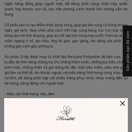
ngắn năng động giúp người mặc dễ dàng phối cùng chân váy, quần
jeans hay boots cao cổ, tạo nên phong cách thanh lịch nhưng vẫn trẻ
trung.
Cổ phễu bản to tạo điểm nhấn sang trọng, giúp giữ ấm vùng cổ trong những
ngày gió lạnh. Nẹp chéo phá cách kết hợp cùng hàng cúc kim loại sáng
Sản phẩm bạn đã xem
bóng tạo nét thời thượng, giúp áo nổi bật hơn trong mọi outfit.
Form áo được
chần ngang tỉ mỉ, tạo hiệu ứng thị giác gọn gàng, ôm dáng vừa phải mà
không gây cảm giác phồng to
Áo phao 3 lớp được may từ chất liệu Recyled Polyester độ bền cao, hội
tụ đầy đủ tính năng chống tia UV, chống thấm nước, chống bụi bẩn, chống
bám mốc, chống nhăn và giữ dáng tốt; đặc biệt siêu mềm, siêu nhẹ giúp
giữ ấm cơ thể tốt. Áo khoác ngoài với kiểu dáng thời trang cùng màu sắc
nữ tính, dễ dàng phối hợp với nhiều trang phục khác nhau mang đến sự
trẻ trung, năng động cho người mặc.
- Màu sắc thời trang: nâu, đen
- Giao hàng nhanh toàn quốc
- Bảo hành trọn đời sản phẩm
- Đổi trả hàng trong 7 ngày
-
BẢO QUẢN & CHĂM SÓC