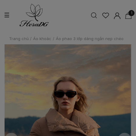
1
Trang chủ
/
Áo khoác
/
Áo phao 3 lớp dáng ngắn nẹp chéo