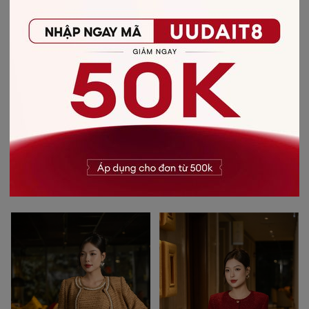
- Giặt bằng nước lạnh (30*C)
- Không giặt sản phẩm với thuốc tẩy có chứa Clo
- Không nên giặt chung các sản phẩm khác màu với nhau
- Nên phơi khô trong bóng râm
- Ủi ở nhiệt độ thấp, nên lật mặt trái sản phẩm, không ủi trực tiếp lên hình
in/thêu
-
CHẤT LIỆU SẢN PHẨM
Chất liệu
:
Vải Recycled Polyester
CÓ THỂ BẠN SẼ THÍCH