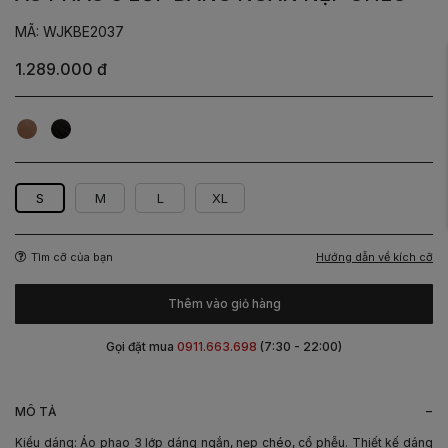
MÃ: WJKBE2037
1.289.000 đ
Nâu
Đen
S
M
L
XL
Hướng dẫn về kích cỡ
Tìm cỡ của bạn
Thêm vào giỏ hàng
Gọi đặt mua
0911.663.698
(7:30 - 22:00)
-
MÔ TẢ
Kiểu dáng: Áo phao 3 lớp dáng ngắn, nẹp chéo, cổ phễu. Thiết kế dáng