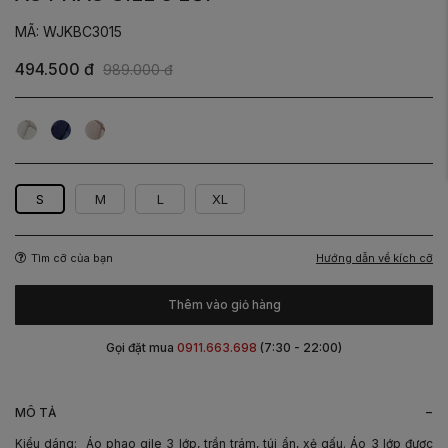
MÃ: WJKBC3015
494.500 đ
989.000 đ
Trắng
Tím
Be
kem
Than
S
M
L
XL
Hướng dẫn về kích cỡ
Tìm cỡ của bạn
Thêm vào giỏ hàng
Gọi đặt mua
0911.663.698
(7:30 - 22:00)
-
MÔ TẢ
Kiểu dáng: Áo phao gile 3 lớp, trần trám, túi ẩn, xẻ gấu. Áo 3 lớp được