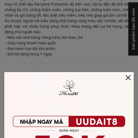
may từ chất liệu Recyled Polyester độ bền cao, hội tụ đầy đủ tính năng
chống tia UV, chống thấm nước, chống bụi bẩn, chống bám mốc, chống
Sản phẩm bạn đã xem
nhăn và giữ dáng tốt; đặc biệt siêu mềm, siêu nhẹ giúp giữ ấm cơ thể tốt.
Áo khoác ngoài với kiểu dáng thời trang cùng màu sắc nữ tính, dễ dàng
phối hợp với nhiều trang phục khác nhau mang đến sự trẻ trung, năng
động cho người mặc.
- Màu sắc thời trang: trắng kem, tím than, be
- Giao hàng nhanh toàn quốc
- Bảo hành trọn đời sản phẩm
- Đổi trả hàng trong 7 ngày
-
BẢO QUẢN & CHĂM SÓC
- Giặt bằng nước lạnh (30*C)
- Không giặt sản phẩm với thuốc tẩy có chứa Clo
- Không nên giặt chung các sản phẩm khác màu với nhau
- Nên phơi khô trong bóng râm
- Ủi ở nhiệt độ thấp, nên lật mặt trái sản phẩm, không ủi trực tiếp lên hình
in/thêu
-
CHẤT LIỆU SẢN PHẨM