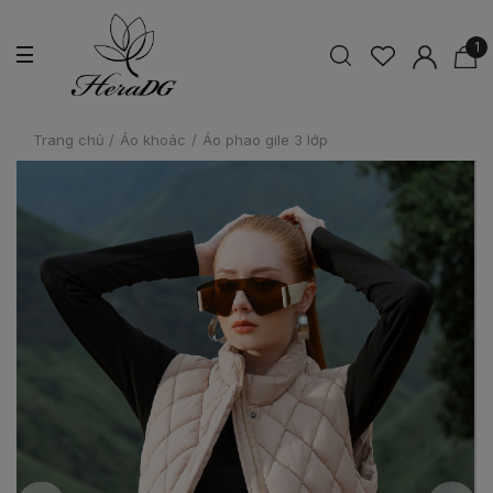
1
Trang chủ
/
Áo khoác
/
Áo phao gile 3 lớp