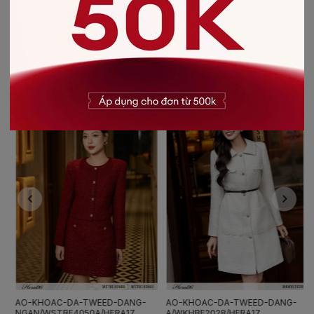
Chất liệu
:
Vải Recycled Polyester
CÓ THỂ BẠN SẼ THÍCH
AO-KHOAC-DA-TWEED-DANG-
AO-KHOAC-DA-TWEED-DANG-
NGAN/WSTBE4050A/HERA17
A/WKHBE2028/HERA17