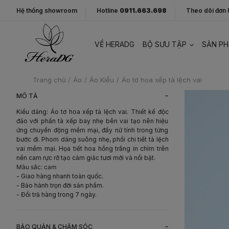
Hệ thống showroom
Hotline
0911.663.698
Theo dõi đơn
VỀ HERADG
BỘ SƯU TẬP
SẢN P
Trang chủ
/
Áo
/
Áo Kiểu
/
Áo tơ hoa xếp tà lệch vai
-
MÔ TẢ
Kiểu dáng: Áo tơ hoa xếp tà lệch vai. Thiết kế độc
đáo với phần tà xếp bay nhẹ bên vai tạo nên hiệu
ứng chuyển động mềm mại, đầy nữ tính trong từng
bước đi. Phom dáng suông nhẹ, phối chi tiết tà lệch
vai mềm mại. Họa tiết hoa hồng trắng in chìm trên
nền cam rực rỡ tạo cảm giác tươi mới và nổi bật.
Màu sắc: cam
- Giao hàng nhanh toàn quốc.
- Bảo hành trọn đời sản phẩm.
- Đổi trả hàng trong 7 ngày.
-
BẢO QUẢN & CHĂM SÓC