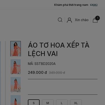
Khám phá thời trang nam
1
Xin chào
ÁO TƠ HOA XẾP TÀ
LỆCH VAI
MÃ: SSTBD2020A
249.000 đ
349.000 đ
Cam
S
M
L
XL