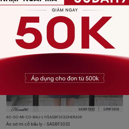
AO-SO-MI-CO-BAU-LY/SASBF2032/HERA06
Áo sơ mi cổ bấu ly - SASBF2032