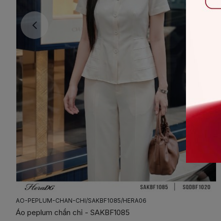
AO-PEPLUM-CHAN-CHI/SAKBF1085/HERA06
Áo peplum chần chỉ - SAKBF1085