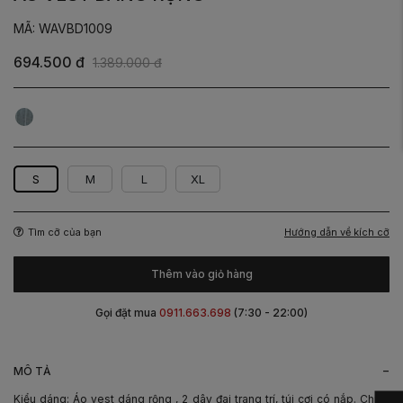
MÃ: WAVBD1009
694.500 đ
1.389.000 đ
Xám
Nâu
S
M
L
XL
Hướng dẫn về kích cỡ
Tìm cỡ của bạn
Thêm vào giỏ hàng
Gọi đặt mua
0911.663.698
(7:30 - 22:00)
-
MÔ TẢ
Kiểu dáng: Áo vest dáng rộng , 2 dây đai trang trí, túi cơi có nắp. Chiếc