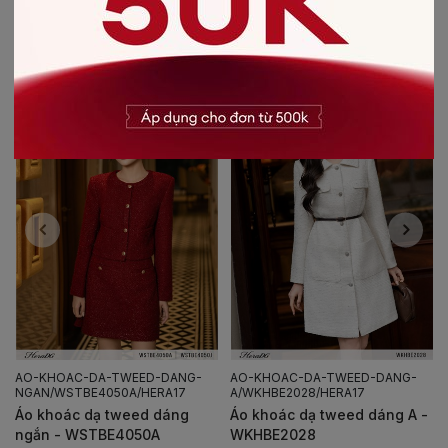
CÓ THỂ BẠN SẼ THÍCH
AO-KHOAC-DA-TWEED-DANG-
AO-KHOAC-DA-TWEED-DANG-
NGAN/WSTBE4050A/HERA17
A/WKHBE2028/HERA17
Áo khoác dạ tweed dáng
Áo khoác dạ tweed dáng A -
ngắn - WSTBE4050A
WKHBE2028