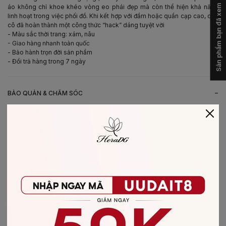
Sản phẩm bạn đã xem
áo không chỉ khoe khéo vòng eo phái đẹp mà còn thể hiện khả năng
linh hoạt trong việc phối đồ. Khi kết hợp với đầm hoặc quần cạp cao, quý
cô đã hoàn thành một công thức “hack” dáng tuyệt vời
- Màu sắc thời trang: xám, nâu
- Giao hàng nhanh toàn quốc
- Bảo hành trọn đời sản phẩm
- Đổi trả hàng trong 7 ngày
-
BẢO QUẢN & CHĂM SÓC
- Giặt bằng nước lạnh (30*C)
- Không giặt sản phẩm với thuốc tẩy có chứa Clo
- Không nên giặt chung các sản phẩm khác màu với nhau
- Nên phơi khô trong bóng râm
- Ủi ở nhiệt độ thấp, nên lật mặt trái sản phẩm, không ủi trực tiếp lên hình
in/thêu
-
CHẤT LIỆU SẢN PHẨM
Chất liệu
:
vải Tuytsi