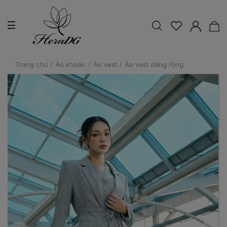
Trang chủ
/
Áo khoác
/
Áo vest
/
Áo vest dáng rộng