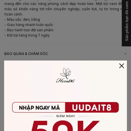
Sản phẩm bạn đã xem
mang đến cho các nàng phong cách đẹp hoàn hảo. Một bộ vest đồng
màu sẽ khiến nàng trở nên chuyên nghiệp, cuốn hút, tự tin trong mọi
hoàn cảnh.
- Màu sắc: đen, trắng
- Giao hàng nhanh toàn quốc
- Bảo hành trọn đời sản phẩm
- Đổi trả hàng trong 7 ngày
-
BẢO QUẢN & CHĂM SÓC
- Giặt bằng nước lạnh (30*C)
- Không giặt sản phẩm với thuốc tẩy có chứa Clo
- Không nên giặt chung các sản phẩm khác màu với nhau
- Nên phơi khô trong bóng râm
- Ủi ở nhiệt độ thấp, nên lật mặt trái sản phẩm, không ủi trực tiếp lên hình
in/thêu
-
CHẤT LIỆU SẢN PHẨM
Chất liệu
:
vải Tuytsi