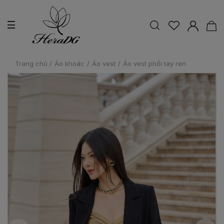
Trang chủ
/
Áo khoác
/
Áo vest
/
Áo vest phối tay ren