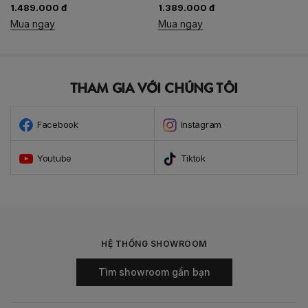
1.489.000 đ
1.389.000 đ
1
Mua ngay
Mua ngay
M
THAM GIA VỚI CHÚNG TÔI
Facebook
Instagram
Youtube
Tiktok
HỆ THỐNG SHOWROOM
Tìm showroom gần bạn