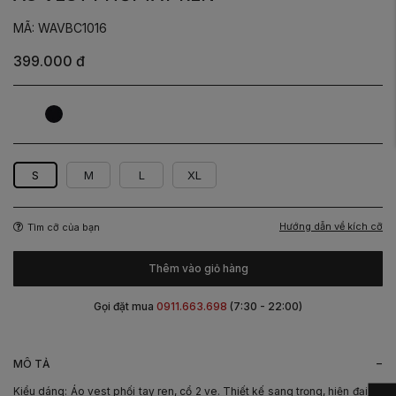
MÃ: WAVBC1016
399.000 đ
Trắng
Đen
S
M
L
XL
Hướng dẫn về kích cỡ
Tìm cỡ của bạn
Thêm vào giỏ hàng
Gọi đặt mua
0911.663.698
(7:30 - 22:00)
-
MÔ TẢ
Kiểu dáng: Áo vest phối tay ren, cổ 2 ve. Thiết kế sang trọng, hiện đại sẽ