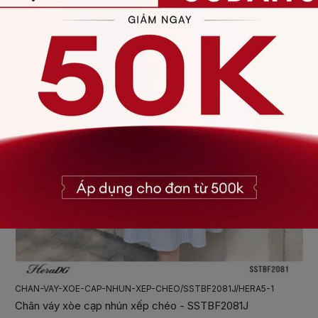
CHAN-VAY-XOE-XEP-LY/SSTBF2052J/HERA5-1
Chân váy xòe xếp ly - SSTBF2052J