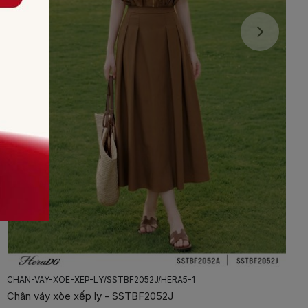
CHAN-VAY-XOE-CAP-LECH/SSTBF2066J/HERA5-1
Chân váy xòe cạp lệch - SSTBF2066J