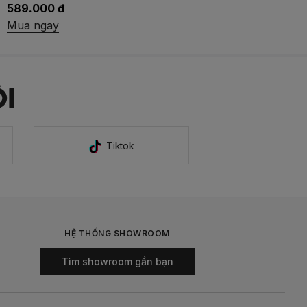
711.200 đ
889.000 đ
Mua ngay
I
Tiktok
HỆ THỐNG SHOWROOM
Tìm showroom gần bạn