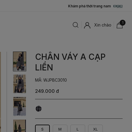
Khám phá thời trang nam
1
Xin chào
CHÂN VÁY A CẠP
LIỀN
MÃ: WJPBC3010
249.000 đ
Đen
S
M
L
XL