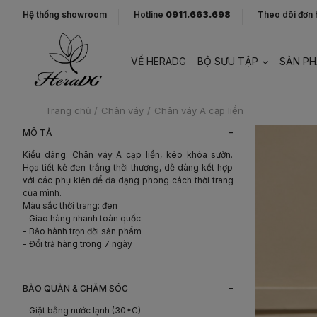
Hệ thống showroom
Hotline
0911.663.698
Theo dõi đơn
VỀ HERADG
BỘ SƯU TẬP
SẢN P
Trang chủ
/
Chân váy
/
Chân váy A cạp liền
-
MÔ TẢ
Kiểu dáng: Chân váy A cạp liền, kéo khóa sườn.
Họa tiết kẻ đen trắng thời thượng, dễ dàng kết hợp
với các phụ kiện để đa dạng phong cách thời trang
của mình.
Màu sắc thời trang: đen
- Giao hàng nhanh toàn quốc
- Bảo hành trọn đời sản phẩm
- Đổi trả hàng trong 7 ngày
-
BẢO QUẢN & CHĂM SÓC
- Giặt bằng nước lạnh (30*C)