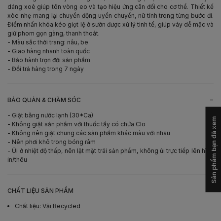
dáng xoè giúp tôn vòng eo và tạo hiệu ứng cân đối cho cơ thể. Thiết kế
xòe nhẹ mang lại chuyển động uyển chuyển, nữ tính trong từng bước đi.
Điểm nhấn khóa kéo giọt lệ ở sườn được xử lý tinh tế, giúp váy dễ mặc và
giữ phom gọn gàng, thanh thoát.
- Màu sắc thời trang: nâu, be
- Giao hàng nhanh toàn quốc
- Bảo hành trọn đời sản phẩm
- Đổi trả hàng trong 7 ngày
-
BẢO QUẢN & CHĂM SÓC
- Giặt bằng nước lạnh (30*Ca)
Sản phẩm bạn đã xem
- Không giặt sản phẩm với thuốc tẩy có chứa Clo
- Không nên giặt chung các sản phẩm khác màu với nhau
- Nên phơi khô trong bóng râm
- Ủi ở nhiệt độ thấp, nên lật mặt trái sản phẩm, không ủi trực tiếp lên hình
in/thêu
-
CHẤT LIỆU SẢN PHẨM
Chất liệu
:
Vải Recycled