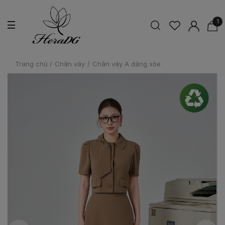
1
Trang chủ
/
Chân váy
/
Chân váy A dáng xòe