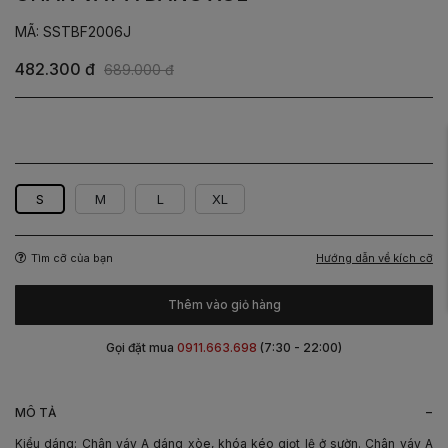
MÃ: SSTBF2006J
482.300 đ
689.000 đ
Be
Nâu
S
M
L
XL
Hướng dẫn về kích cỡ
Tìm cỡ của bạn
Thêm vào giỏ hàng
Gọi đặt mua
0911.663.698
(7:30 - 22:00)
-
MÔ TẢ
Kiểu dáng: Chân váy A dáng xòe, khóa kéo giọt lệ ở sườn. Chân váy A