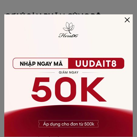
GỢI Ý SẢN PHẨM CÙNG BỘ
-30%
AO-KIEU-CO-NO-CACH-
DIEU/SSTBF2006A/HERA01