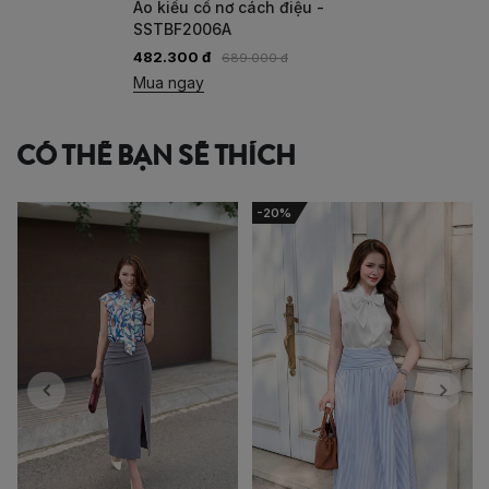
Áo kiểu cổ nơ cách điệu -
SSTBF2006A
482.300 đ
689.000 đ
Mua ngay
CÓ THỂ BẠN SẼ THÍCH
-20%