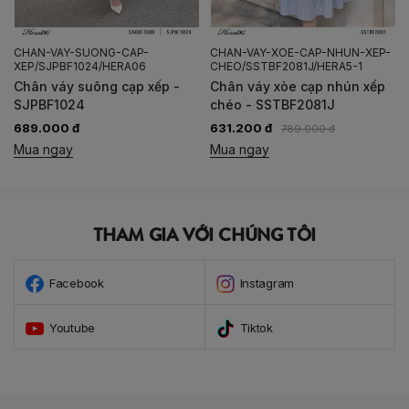
CHAN-VAY-SUONG-CAP-
CHAN-VAY-XOE-CAP-NHUN-XEP-
XEP/SJPBF1024/HERA06
CHEO/SSTBF2081J/HERA5-1
Chân váy suông cạp xếp -
Chân váy xòe cạp nhún xếp
SJPBF1024
chéo - SSTBF2081J
689.000 đ
631.200 đ
789.000 đ
Mua ngay
Mua ngay
THAM GIA VỚI CHÚNG TÔI
Facebook
Instagram
Youtube
Tiktok