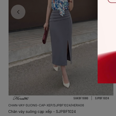
CHAN-VAY-SUONG-CAP-XEP/SJPBF1024/HERA06
Chân váy suông cạp xếp - SJPBF1024