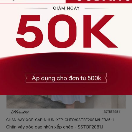
CHAN-VAY-XOE-CAP-NHUN-XEP-CHEO/SSTBF2081J/HERA5-1
Chân váy xòe cạp nhún xếp chéo - SSTBF2081J