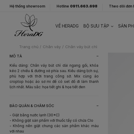
Hệ thống showroom
Hotline
0911.663.698
Theo dõi đơn
VỀ HERADG
BỘ SƯU TẬP
SẢN P
Trang chủ
/
Chân váy
/
Chân váy bút chì
-
MÔ TẢ
Kiểu dáng: Chân váy bút chì dài ngang gối, khóa
kéo 2 chiều & đường xẻ phía sau. Kiểu dáng lịch sự,
phù hợp với thời trang công sở. Mix cùng áo
croptop hoặc áo sơ mi để có set đồ đi làm thanh
lịch nhất. Màu sắc: họa tiết ghi & họa tiết đen
-
BẢO QUẢN & CHĂM SÓC
- Giặt bằng nước lạnh (30*C)
- Không giặt sản phẩm với thuốc tẩy có chứa Clo
- Không nên giặt chung các sản phẩm khác màu
với nhau