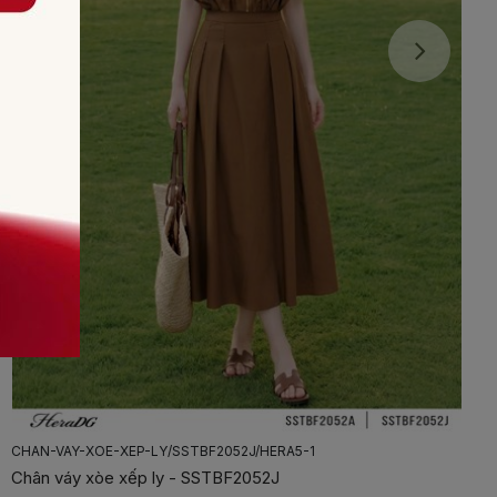
CHAN-VAY-XOE-XEP-LY/SSTBF2052J/HERA5-1
Chân váy xòe xếp ly - SSTBF2052J