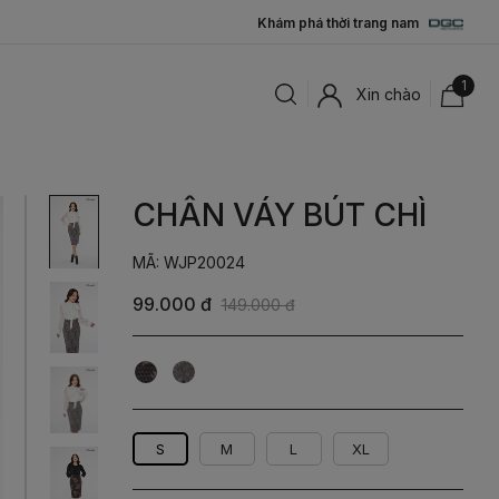
Khám phá thời trang nam
1
Xin chào
CHÂN VÁY BÚT CHÌ
MÃ: WJP20024
99.000 đ
149.000 đ
Đen
Be
Lá
Họa
Hồng
Tiết
S
M
L
XL