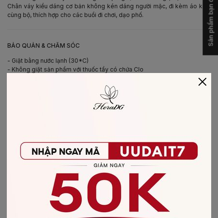
Sản phẩm bạn đã xem
Chân váy kiểu dáng cơ bản không kén dáng người mặc, đi kèm áo kiểu
cùng bộ, thích hợp cho các buổi đi chơi, dạo phố.
-
BẢO QUẢN & CHĂM SÓC
- Giặt bằng nước lạnh (30*C)
- Không giặt sản phẩm với thuốc tẩy có chứa Clo
- Không nên giặt chung các sản phẩm khác màu với nhau
- Nên phơi khô trong bóng râm
- Ủi ở nhiệt độ thấp, nên lật mặt trái sản phẩm, không ủi trực tiếp lên hình
in/thêu
-
CHẤT LIỆU SẢN PHẨM
Chất liệu
:
vải Lụa
CÓ THỂ BẠN SẼ THÍCH