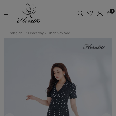
1
Trang chủ
/
Chân váy
/
Chân váy xòe