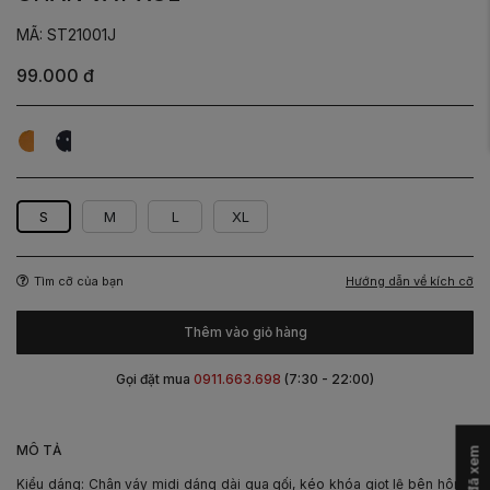
MÃ: ST21001J
99.000 đ
Bi
Bi
Đen
Vàng
S
M
L
XL
Hướng dẫn về kích cỡ
Tìm cỡ của bạn
Thêm vào giỏ hàng
Gọi đặt mua
0911.663.698
(7:30 - 22:00)
-
MÔ TẢ
Kiểu dáng: Chân váy midi dáng dài qua gối, kéo khóa giọt lệ bên hông.