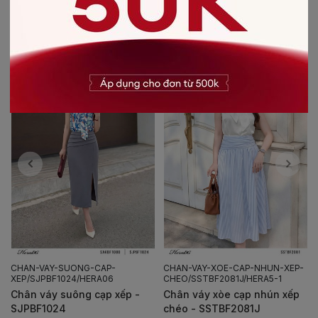
CÓ THỂ BẠN SẼ THÍCH
-20%
CHAN-VAY-SUONG-CAP-
CHAN-VAY-XOE-CAP-NHUN-XEP-
XEP/SJPBF1024/HERA06
CHEO/SSTBF2081J/HERA5-1
Chân váy suông cạp xếp -
Chân váy xòe cạp nhún xếp
SJPBF1024
chéo - SSTBF2081J