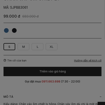
MÃ: SJPBB3061
99.000 đ
689.000 đ
Xanh
Đen
S
M
L
XL
Hướng dẫn về kích cỡ
Tìm cỡ của bạn
Thêm vào giỏ hàng
Gọi đặt mua
0911.663.698
(7:30 - 22:00)
-
MÔ TẢ
Kiểu dáng: Chân váy ôm chiết ly hông. Chân váy ôm dù chỉ là một item