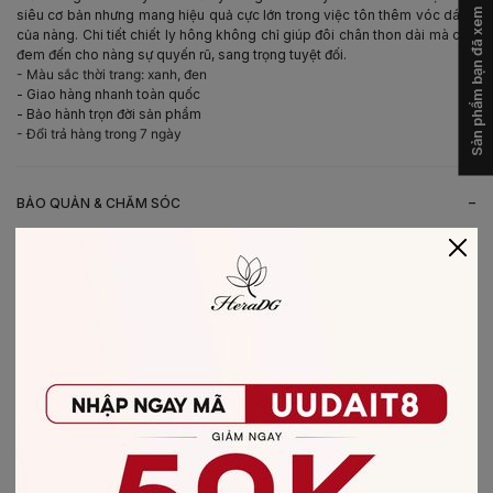
Sản phẩm bạn đã xem
siêu cơ bản nhưng mang hiệu quả cực lớn trong việc tôn thêm vóc dáng
của nàng. Chi tiết chiết ly hông không chỉ giúp đôi chân thon dài mà còn
đem đến cho nàng sự quyến rũ, sang trọng tuyệt đối.
- Màu sắc thời trang: xanh, đen
- Giao hàng nhanh toàn quốc
- Bảo hành trọn đời sản phẩm
- Đổi trả hàng trong 7 ngày
-
BẢO QUẢN & CHĂM SÓC
- Giặt bằng nước lạnh (30*C)
- Không giặt sản phẩm với thuốc tẩy có chứa Clo
- Không nên giặt chung các sản phẩm khác màu với nhau
- Nên phơi khô trong bóng râm
- Ủi ở nhiệt độ thấp, nên lật mặt trái sản phẩm, không ủi trực tiếp lên hình
in/thêu
-
CHẤT LIỆU SẢN PHẨM
Chất liệu
:
vải Tuytsi