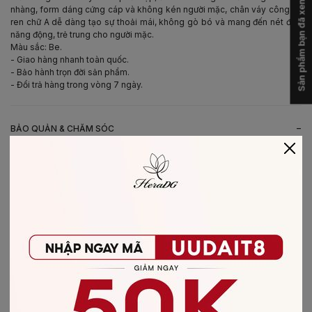
Sản phẩm bạn đã xem
nhàng, form dáng cứng cáp và không kén người mặc, chân váy công sở
ren chữ A dễ dàng tạo sự thoải mái, không gò bó và mang đến nét đẹp
năng động, trẻ trung cho người mặc.
Màu sắc: Be.
- Giao hàng nhanh toàn quốc.
- Bảo hành trọn đời sản phẩm.
- Đổi trả hàng trong vòng 7 ngày.
-
BẢO QUẢN & CHĂM SÓC
- Giặt bằng nước lạnh (30*C)
- Không giặt sản phẩm với thuốc tẩy có chứa Clo
- Không nên giặt chung các sản phẩm khác màu với nhau
- Nên phơi khô trong bóng râm
- Ủi ở nhiệt độ thấp, nên lật mặt trái sản phẩm, không ủi trực tiếp lên hình
in/thêu
-
CHẤT LIỆU SẢN PHẨM
Chất liệu
:
vải Ren