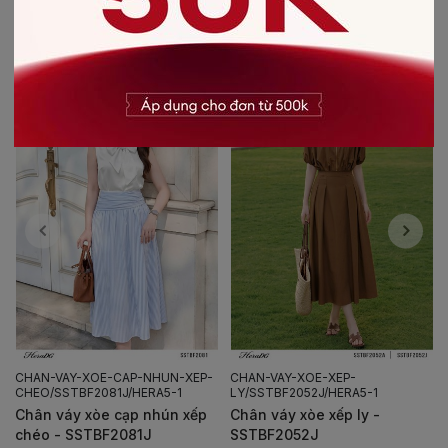
CÓ THỂ BẠN SẼ THÍCH
-20%
CHAN-VAY-XOE-CAP-NHUN-XEP-
CHAN-VAY-XOE-XEP-
CHEO/SSTBF2081J/HERA5-1
LY/SSTBF2052J/HERA5-1
Chân váy xòe cạp nhún xếp
Chân váy xòe xếp ly -
chéo - SSTBF2081J
SSTBF2052J