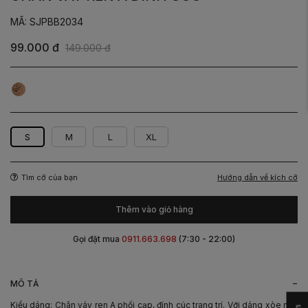
MÃ: SJPBB2034
99.000 đ
149.000 đ
Be
S
M
L
XL
Hướng dẫn về kích cỡ
Tìm cỡ của bạn
Thêm vào giỏ hàng
Gọi đặt mua
0911.663.698
(7:30 - 22:00)
-
MÔ TẢ
Kiểu dáng: Chân váy ren A phối cạp, đính cúc trang trí. Với dáng xòe nhẹ