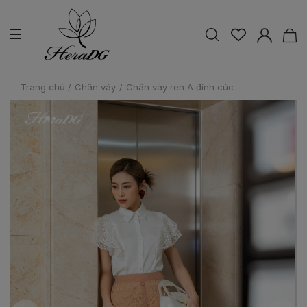
Trang chủ
/
Chân váy
/
Chân váy ren A đính cúc