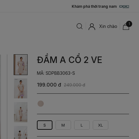
Khám phá thời trang nam
1
Xin chào
ĐẦM A CỔ 2 VE
MÃ: SDPBB3063-S
199.000 đ
249.000 đ
Be
Nâu
S
M
L
XL