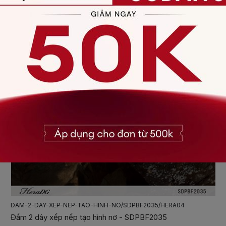
DAM-CO-YEM-BUOC-NO/SDPBF2032/HERA04
Đầm cổ yếm buộc nơ - SDPBF2032