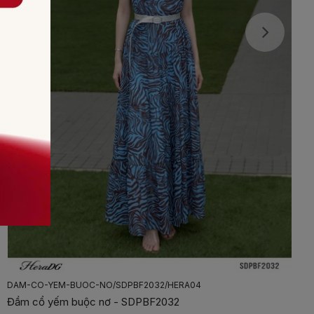
DAM-XOE-PHOI-TO-DINH-HOA-NOI/SDPBF2015/HERA03
Đầm xòe phối tơ đính hoa nổi - SDPBF2015