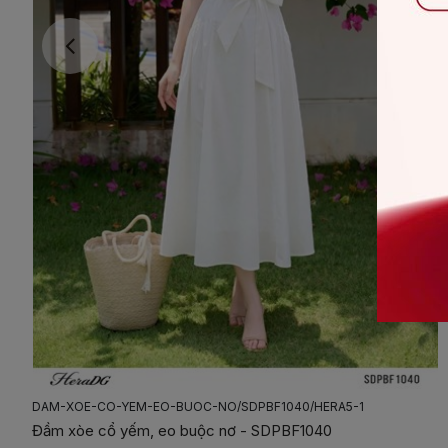
DAM-2-DAY-XEP-NEP-TAO-HINH-NO/SDPBF2035/HERA04
Đầm 2 dây xếp nếp tạo hình nơ - SDPBF2035