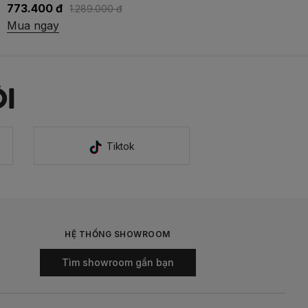
692.300 đ
989.000 đ
Mua ngay
I
Tiktok
HỆ THỐNG SHOWROOM
Tìm showroom gần bạn