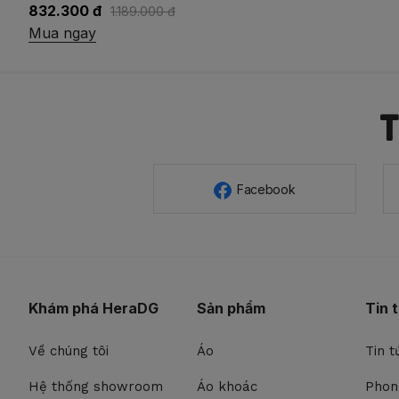
744.500 đ
1.489.000 đ
Mua ngay
Facebook
Khám phá HeraDG
Sản phẩm
Tin 
Về chúng tôi
Áo
Tin t
Hệ thống showroom
Áo khoác
Phon