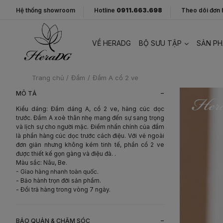
Hệ thống showroom
Hotline
0911.663.698
Theo dõi đơn
VỀ HERADG
BỘ SƯU TẬP
SẢN P
Trang chủ
/
Đầm
/
Đầm A cổ 2 ve
-
MÔ TẢ
Kiểu dáng: Đầm dáng A, cổ 2 ve, hàng cúc dọc
trước. Đầm A xoè thân nhẹ mang đến sự sang trọng
và lịch sự cho người mặc. Điểm nhấn chính của đầm
là phần hàng cúc dọc trước cách điệu. Với vẻ ngoài
đơn giản nhưng không kém tinh tế, phần cổ 2 ve
được thiết kế gọn gàng và điệu đà. .
Màu sắc: Nâu, Be.
- Giao hàng nhanh toàn quốc.
- Bảo hành trọn đời sản phẩm.
- Đổi trả hàng trong vòng 7 ngày.
-
BẢO QUẢN & CHĂM SÓC