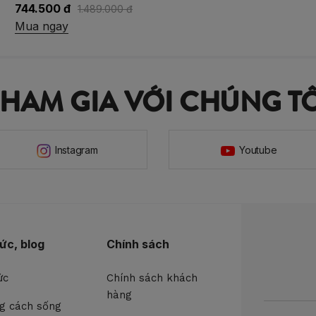
773.400 đ
1.289.000 đ
Mua ngay
THAM GIA VỚI CHÚNG TÔ
Instagram
Youtube
tức, blog
Chính sách
ức
Chính sách khách
hàng
g cách sống