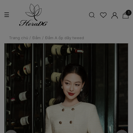
1
Trang chủ
/
Đầm
/
Đầm A ốp dây tweed