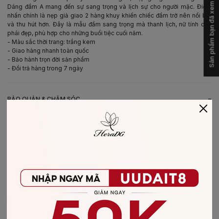
Sản phẩm bạn đã xem
Dáng đầm A mang đến sự sang trọng và lịch sự cho người mặc. Điểm
nhấn chính là nẹp giả giao 2 hàng khuy khiến chiếc đầm trở nên nổi bật
và thu hút hơn. Đây là mẫu đầm sang trọng mà thanh lịch, nữ tính cho
phái đẹp, phù hợp cho những buổi tiệc cuối năm.
- Màu sắc thời trang: trắng kem
- Giao hàng nhanh toàn quốc
- Bảo hành trọn đời sản phẩm
- Đổi trả hàng trong 7 ngày
-
BẢO QUẢN & CHĂM SÓC
- Giặt bằng nước lạnh (30*C)
- Không giặt sản phẩm với thuốc tẩy có chứa Clo
- Không nên giặt chung các sản phẩm khác màu với nhau
- Nên phơi khô trong bóng râm
- Ủi ở nhiệt độ thấp, nên lật mặt trái sản phẩm, không ủi trực tiếp lên hình
in/thêu
-
CHẤT LIỆU SẢN PHẨM
Chất liệu
:
vải dạ Tweed