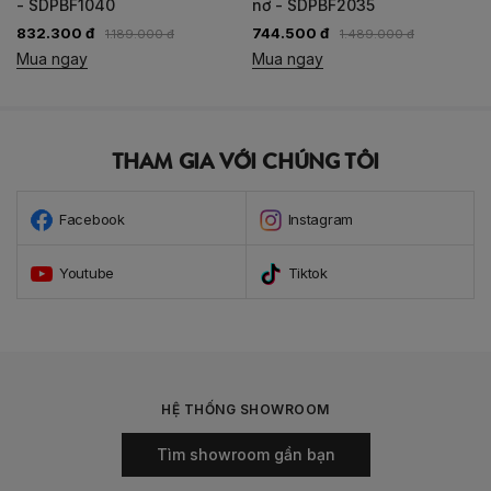
- SDPBF1040
nơ - SDPBF2035
832.300 đ
744.500 đ
1.189.000 đ
1.489.000 đ
Mua ngay
Mua ngay
THAM GIA VỚI CHÚNG TÔI
Facebook
Instagram
Youtube
Tiktok
HỆ THỐNG SHOWROOM
Tìm showroom gần bạn