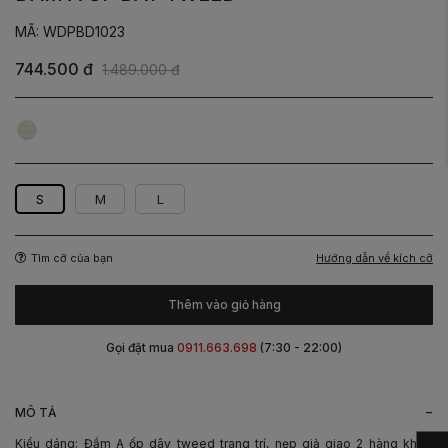
MÃ: WDPBD1023
744.500 đ
1.489.000 đ
Trắng
S
M
L
Hướng dẫn về kích cỡ
Tìm cỡ của bạn
Thêm vào giỏ hàng
Gọi đặt mua
0911.663.698
(7:30 - 22:00)
-
MÔ TẢ
Kiểu dáng: Đầm A ốp dây tweed trang trí, nẹp giả giao 2 hàng khuy.