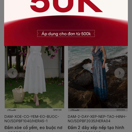
CÓ THỂ BẠN SẼ THÍCH
-30%
-50%
DAM-XOE-CO-YEM-EO-BUOC-
DAM-2-DAY-XEP-NEP-TAO-HINH-
NO/SDPBF1040/HERA5-1
NO/SDPBF2035/HERA04
Đầm xòe cổ yếm, eo buộc nơ
Đầm 2 dây xếp nếp tạo hình