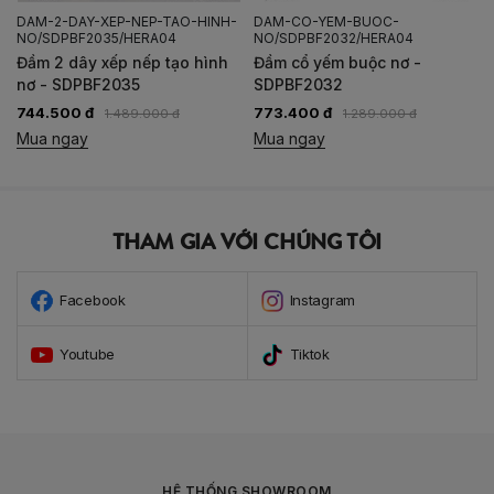
DAM-2-DAY-XEP-NEP-TAO-HINH-
DAM-CO-YEM-BUOC-
NO/SDPBF2035/HERA04
NO/SDPBF2032/HERA04
Đầm 2 dây xếp nếp tạo hình
Đầm cổ yếm buộc nơ -
nơ - SDPBF2035
SDPBF2032
744.500 đ
773.400 đ
1.489.000 đ
1.289.000 đ
Mua ngay
Mua ngay
THAM GIA VỚI CHÚNG TÔI
Facebook
Instagram
Youtube
Tiktok
HỆ THỐNG SHOWROOM