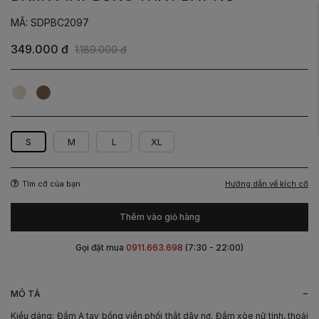
MÃ: SDPBC2097
349.000 đ
1.189.000 đ
Be
Nâu
phối
phối
nâu
be
S
M
L
XL
Hướng dẫn về kích cỡ
Tìm cỡ của bạn
Thêm vào giỏ hàng
Gọi đặt mua
0911.663.698
(7:30 - 22:00)
-
MÔ TẢ
Kiểu dáng: Đầm A tay bồng viền phối thắt dây nơ. Đầm xòe nữ tính, thoải