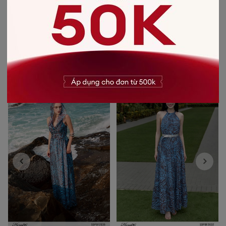
-
CHẤT LIỆU SẢN PHẨM
Chất liệu
:
vải Recycle
CÓ THỂ BẠN SẼ THÍCH
-50%
-40%