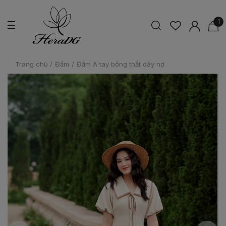
1
Trang chủ
/
Đầm
/
Đầm A tay bồng thắt dây nơ