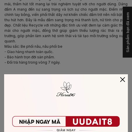
mái, thấm hút tốt mang lại trải nghiệm tuyệt vời cho người dùng. Dáng
đầm A mang đến sự sang trọng và lịch sự cho người mặc. Điểm nhấn
Sản phẩm bạn đã xem
chính tay bồng, viền phối thắt dây nơ khiến chiếc đầm trở nên nổi bật và
thu hút hơn. Đây là mẫu đầm sang trọng mà thanh lịch, nữ tính cho phái
đẹp. Chất liệu Recycle với những đặc tính ưu việt đem lại cảm giác thoải
mái cho người mặc, đồng thờ giúp giảm thiểu lượng rác thải ra môi
trường, góp phần làm xanh hệ sinh thái và tái tạo môi trường sống xung
quanh.
Màu sắc: Be phối nâu, nâu phối be
- Giao hàng nhanh toàn quốc.
- Bảo hành trọn đời sản phẩm.
- Đổi trả hàng trong vòng 7 ngày.
-
BẢO QUẢN & CHĂM SÓC
- Giặt bằng nước lạnh (30*C)
- Không giặt sản phẩm với thuốc tẩy có chứa Clo
- Không nên giặt chung các sản phẩm khác màu với nhau
- Nên phơi khô trong bóng râm
- Ủi ở nhiệt độ thấp, nên lật mặt trái sản phẩm, không ủi trực tiếp lên hình
in/thêu