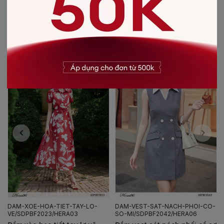
CÓ THỂ BẠN SẼ THÍCH
-30%
DAM-XOE-HOA-TIET-TAY-LO-
DAM-VEST-SAT-NACH-PHOI-CO-
VE/SDPBF2023/HERA03
SO-MI/SDPBF2042/HERA06