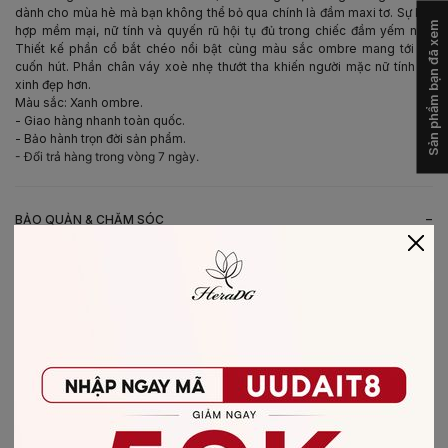
dành cho mùa hè mà bạn không thể bỏ qua chính là đầm maxi tơ. Sự kết
Sản phẩm bạn đã xem
hợp mềm mại, nữ tính và quyến rũ hội tụ đủ trong chiếc đầm yếm này.
Thiết kế phần cổ bắt chéo nổi bật cùng màu sắc ombre mang tới sự
cuốn hút. Phần chân váy xoè nhẹ thướt tha khiến người mặc nữ tính và
xinh đẹp hơn.
Màu sắc: Xanh ombre.
- Giao hàng nhanh toàn quốc.
- Bảo hành trọn đời sản phẩm.
- Đổi trả hàng trong vòng 7 ngày.
-
BẢO QUẢN & CHĂM SÓC
- Giặt bằng nước lạnh (30*C)
- Không giặt sản phẩm với thuốc tẩy có chứa Clo
- Không nên giặt chung các sản phẩm khác màu với nhau
- Nên phơi khô trong bóng râm
- Ủi ở nhiệt độ thấp, nên lật mặt trái sản phẩm, không ủi trực tiếp lên hình
in/thêu
-
CHẤT LIỆU SẢN PHẨM
Chất liệu
:
vải Tơ