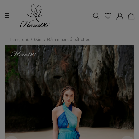
Trang chủ
/
Đầm
/
Đầm maxi cổ bắt chéo