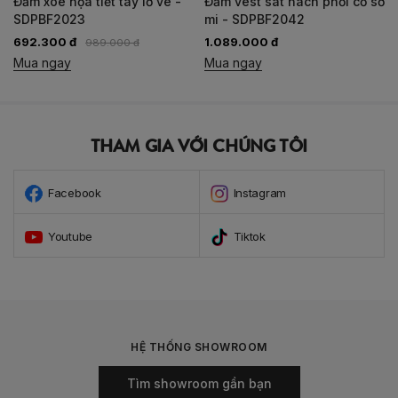
Đầm xòe họa tiết tay lơ vê -
Đầm vest sát nách phối cổ sơ
SDPBF2023
mi - SDPBF2042
692.300 đ
1.089.000 đ
989.000 đ
Mua ngay
Mua ngay
THAM GIA VỚI CHÚNG TÔI
Facebook
Instagram
Youtube
Tiktok
HỆ THỐNG SHOWROOM
Tìm showroom gần bạn