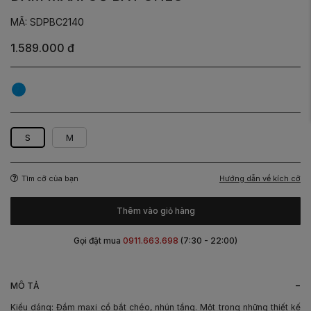
MÃ: SDPBC2140
1.589.000 đ
Xanh
ombre
S
M
Hướng dẫn về kích cỡ
Tìm cỡ của bạn
Thêm vào giỏ hàng
Gọi đặt mua
0911.663.698
(7:30 - 22:00)
-
MÔ TẢ
Kiểu dáng: Đầm maxi cổ bắt chéo, nhún tầng. Một trong những thiết kế