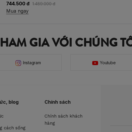
773.400 đ
1.289.000 đ
Mua ngay
THAM GIA VỚI CHÚNG TÔ
Instagram
Youtube
tức, blog
Chính sách
ức
Chính sách khách
hàng
g cách sống