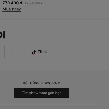
692.300 đ
989.000 đ
Mua ngay
I
Tiktok
HỆ THỐNG SHOWROOM
Tìm showroom gần bạn