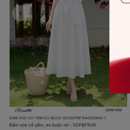
DAM-2-DAY-XEP-NEP-TAO-HINH-NO/SDPBF2035/HERA04
Đầm 2 dây xếp nếp tạo hình nơ - SDPBF2035