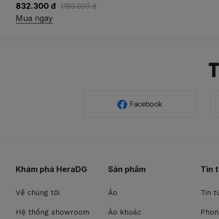
744.500 đ
1.489.000 đ
Mua ngay
Facebook
Khám phá HeraDG
Sản phẩm
Tin 
Về chúng tôi
Áo
Tin t
Hệ thống showroom
Áo khoác
Phon