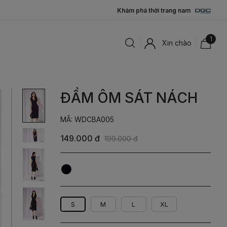
Khám phá thời trang nam
1
Xin chào
ĐẦM ÔM SÁT NÁCH
MÃ: WDCBA005
149.000 đ
199.000 đ
Đen
S
M
L
XL