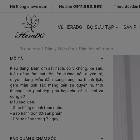
Hệ thống showroom
Hotline
0911.663.698
Theo dõi đơn
VỀ HERADG
BỘ SƯU TẬP
SẢN P
Trang chủ
/
Đầm
/
Đầm ôm
/
Đầm ôm sát nách
-
MÔ TẢ
Kiểu dáng: Đầm ôm sát nách, cổ V chồng, xẻ sau.
Kiểu dáng ôm sát tôn lên đường nét quyến rũ,
duyên dáng. Mẫu đầm sang trọng mà thanh lịch,
gam màu đơn sắc mang đến sự quyến rũ, thời
thượng cho phái đẹp, phù hợp cho cả đi chơi và
công sở.
Màu sắc: đen.
- Giao hàng nhanh toàn quốc.
- Bảo hành trọn đời sản phẩm.
- Đổi trả hàng trong 7 ngày.
-
BẢO QUẢN & CHĂM SÓC