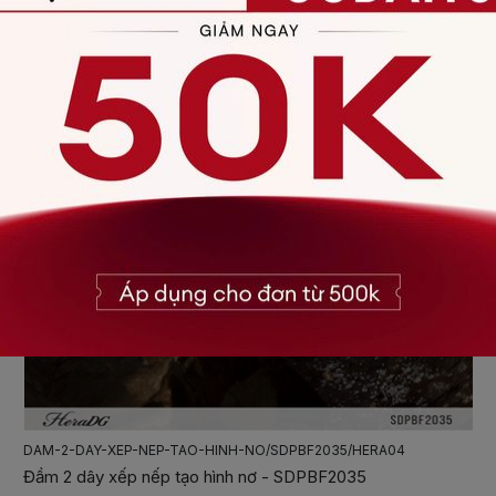
DAM-CO-YEM-BUOC-NO/SDPBF2032/HERA04
Đầm cổ yếm buộc nơ - SDPBF2032