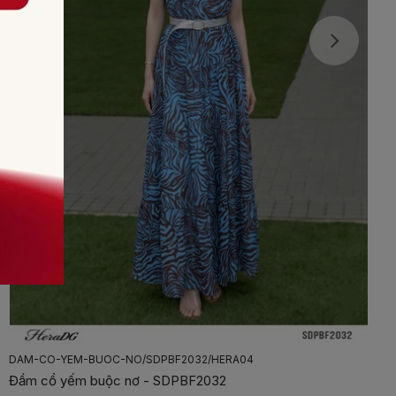
DAM-XOE-PHOI-TO-DINH-HOA-NOI/SDPBF2015/HERA03
Đầm xòe phối tơ đính hoa nổi - SDPBF2015