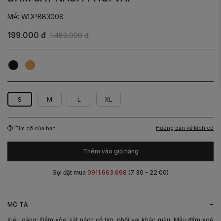
MÃ: WDPBB3008
199.000 đ
1.489.000 đ
Đen
Vàng
Phối
Phối
Be
Be
S
M
L
XL
Hướng dẫn về kích cỡ
Tìm cỡ của bạn
Thêm vào giỏ hàng
Gọi đặt mua
0911.663.698
(7:30 - 22:00)
-
MÔ TẢ
Kiểu dáng: Đầm xòe sát nách cổ tim, phối vai khác màu. Mẫu đầm xoè