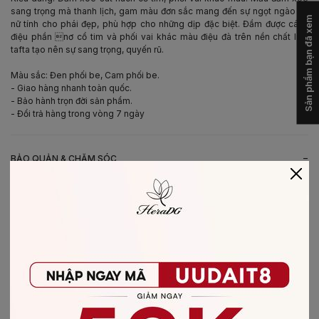
sang trọng mà thanh lịch, gam màu đơn sắc mang đến sự ngọt ngào và
Sản phẩm bạn đã xem
nữ tính cho phái đẹp, phù hợp cho những dịp đặc biệt. Đầm được cách
điệu phần nơ cổ tim và phối vai khác màu điệu đà trên nền chất liệu
tafta tạo nên sự sang trọng, quyến rũ.
Màu sắc: Đen phối be, Cam phối be.
- Giao hàng nhanh toàn quốc.
- Bảo hành trọn đời sản phẩm.
- Đổi trả hàng trong vòng 7 ngày
-
BẢO QUẢN & CHĂM SÓC
- Giặt bằng nước lạnh (30*C)
- Không giặt sản phẩm với thuốc tẩy có chứa Clo
- Không nên giặt chung các sản phẩm khác màu với nhau
- Nên phơi khô trong bóng râm
- Ủi ở nhiệt độ thấp, nên lật mặt trái sản phẩm, không ủi trực tiếp lên hình
in/thêu
-
CHẤT LIỆU SẢN PHẨM
Chất liệu
:
vải Tafta