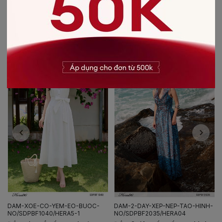
CÓ THỂ BẠN SẼ THÍCH
-50%
-40%
DAM-2-DAY-XEP-NEP-TAO-HINH-
DAM-CO-YEM-BUOC-
NO/SDPBF2035/HERA04
NO/SDPBF2032/HERA04