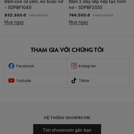
Đầm 2 dây xếp nếp tạo hình
Đầm cổ yếm buộc nơ -
nơ - SDPBF2035
SDPBF2032
744.500 đ
773.400 đ
1.489.000 đ
1.289.000 đ
Mua ngay
Mua ngay
THAM GIA VỚI CHÚNG TÔI
Facebook
Instagram
Youtube
Tiktok
HỆ THỐNG SHOWROOM
Tìm showroom gần bạn