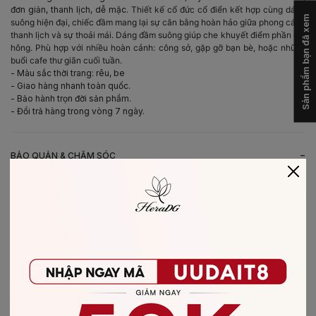
đơn giản, thanh lịch, dễ mặc.
Thiết kế cổ đức cổ điển kết hợp cùng dáng
Sản phẩm bạn đã xem
suông hiện đại, chiếc đầm mang lại sự cân bằng hoàn hảo giữa phong cách
thanh lịch và sự thoải mái.
Dáng đầm suông giúp che khuyết điểm phần eo,
hông.
Phù hợp với nhiều hoàn cảnh: công sở, gặp gỡ bạn bè, hoặc những
buổi cafe thư giãn cuối tuần.
- Màu sắc thời trang: rêu, be
- Giao hàng nhanh toàn quốc.
- Bảo hành trọn đời sản phẩm.
- Đổi trả hàng trong vòng 7 ngày.
-
BẢO QUẢN & CHĂM SÓC
- Giặt bằng nước lạnh (30*C)
- Không giặt sản phẩm với thuốc tẩy có chứa Clo
- Không nên giặt chung các sản phẩm khác màu với nhau
- Nên phơi khô trong bóng râm
- Ủi ở nhiệt độ thấp, nên lật mặt trái sản phẩm, không ủi trực tiếp lên hình
in/thêu
-
CHẤT LIỆU SẢN PHẨM
Chất liệu
:
vải Tơ