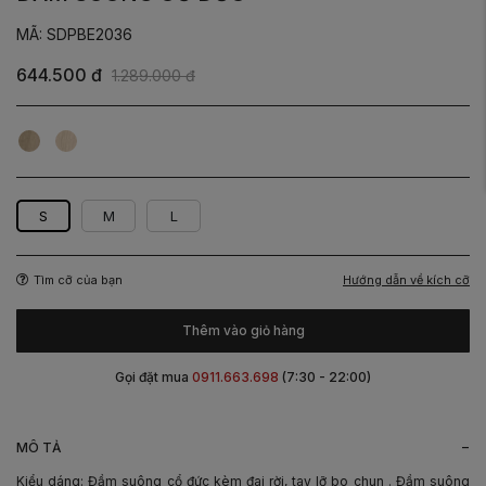
MÃ: SDPBE2036
644.500 đ
1.289.000 đ
Rêu
Be
S
M
L
Hướng dẫn về kích cỡ
Tìm cỡ của bạn
Thêm vào giỏ hàng
Gọi đặt mua
0911.663.698
(7:30 - 22:00)
-
MÔ TẢ
Kiểu dáng: Đầm suông cổ đức kèm đai rời, tay lỡ bo chun . Đầm suông