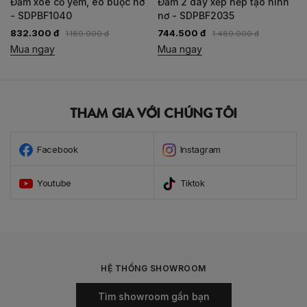
Đầm xòe cổ yếm, eo buộc nơ
Đầm 2 dây xếp nếp tạo hình
- SDPBF1040
nơ - SDPBF2035
832.300 đ
744.500 đ
1.189.000 đ
1.489.000 đ
Mua ngay
Mua ngay
THAM GIA VỚI CHÚNG TÔI
Facebook
Instagram
Youtube
Tiktok
HỆ THỐNG SHOWROOM
Tìm showroom gần bạn