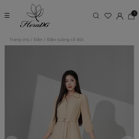
1
Trang chủ
/
Đầm
/
Đầm suông cổ đức