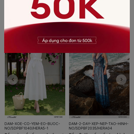
CÓ THỂ BẠN SẼ THÍCH
-30%
-50%
DAM-XOE-CO-YEM-EO-BUOC-
DAM-2-DAY-XEP-NEP-TAO-HINH-
NO/SDPBF1040/HERA5-1
NO/SDPBF2035/HERA04