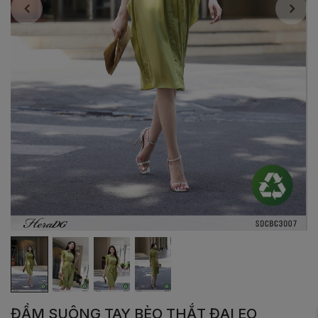
ĐẦM SUÔNG TAY BÈO THẮT ĐAI EO