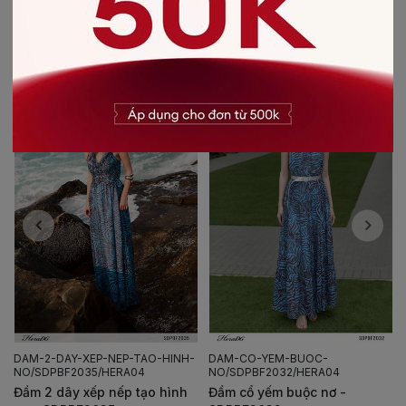
CÓ THỂ BẠN SẼ THÍCH
-40%
-30%
-HINH-
DAM-CO-YEM-BUOC-
DAM-XOE-PHOI-TO-DINH-H
NO/SDPBF2032/HERA04
NOI/SDPBF2015/HERA03
 hình
Đầm cổ yếm buộc nơ -
Đầm xòe phối tơ đính hoa