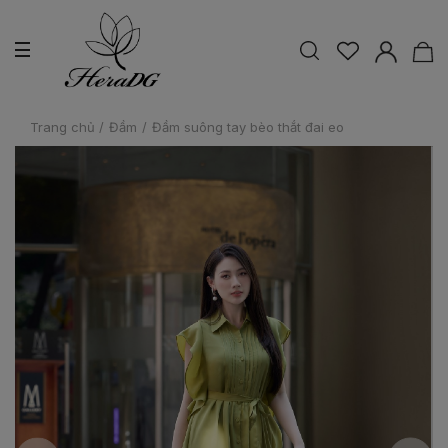
Trang chủ
/
Đầm
/
Đầm suông tay bèo thắt đai eo