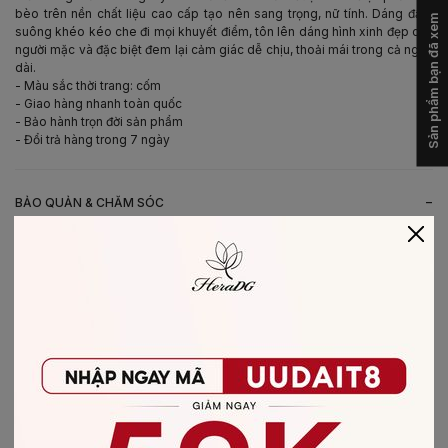
bèo trên nền chất liệu cao cấp tạo nên sang trọng, nữ tính. Dáng đầm
Sản phẩm bạn đã xem
suông khéo kéo che đi mọi khuyết điểm, tôn lên dáng hình xinh đẹp của
người mặc và đặc biệt đem lại cảm giác dễ chịu, thoải mái trong cả ngày
dài.
- Màu sắc thời trang: cốm
- Giao hàng nhanh toàn quốc
- Bảo hành trọn đời sản phẩm
- Đổi trả hàng trong 7 ngày
-
BẢO QUẢN & CHĂM SÓC
- Giặt bằng nước lạnh (30*C)
- Không giặt sản phẩm với thuốc tẩy có chứa Clo
- Không nên giặt chung các sản phẩm khác màu với nhau
- Nên phơi khô trong bóng râm
- Ủi ở nhiệt độ thấp, nên lật mặt trái sản phẩm, không ủi trực tiếp lên hình
in/thêu
-
CHẤT LIỆU SẢN PHẨM
Chất liệu
:
vải Recycle