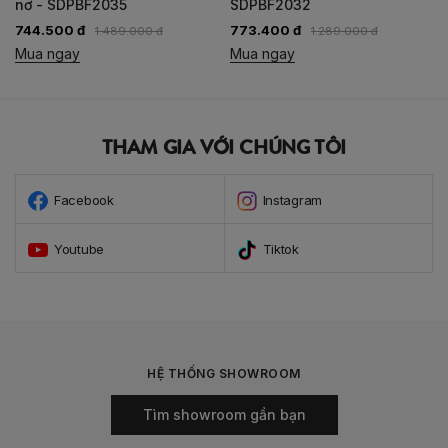
SDPBF2032
- SDPBF2015
773.400 đ
692.300 đ
1.289.000 đ
989.000 đ
Mua ngay
Mua ngay
THAM GIA VỚI CHÚNG TÔI
Facebook
Instagram
Youtube
Tiktok
HỆ THỐNG SHOWROOM
Tìm showroom gần bạn