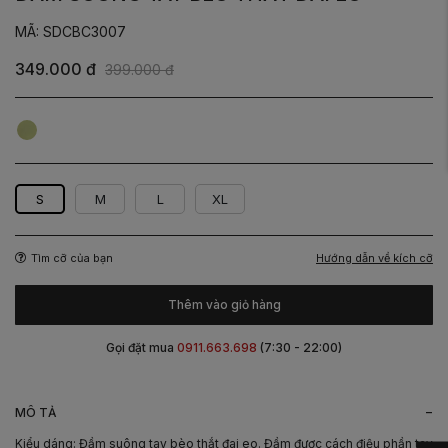
MÃ: SDCBC3007
349.000 đ
399.000 đ
Cốm
S
M
L
XL
Hướng dẫn về kích cỡ
Tìm cỡ của bạn
Thêm vào giỏ hàng
Gọi đặt mua
0911.663.698
(7:30 - 22:00)
-
MÔ TẢ
Kiểu dáng: Đầm suông tay bèo thắt đai eo. Đầm được cách điệu phần tay