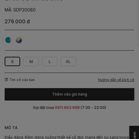
MÃ: SDP20080
279.000 đ
Họa
Họa
Tiết
Tiết
Xanh
Xanh
Lá
Lam
S
M
L
XL
Hướng dẫn về kích cỡ
Tìm cỡ của bạn
Thêm vào giỏ hàng
Gọi đặt mua
0911.663.698
(7:30 - 22:00)
-
MÔ TẢ
Kiểu dáng: Đầm dáng suông thiết kế cổ đức mang đến sự sang trọng và