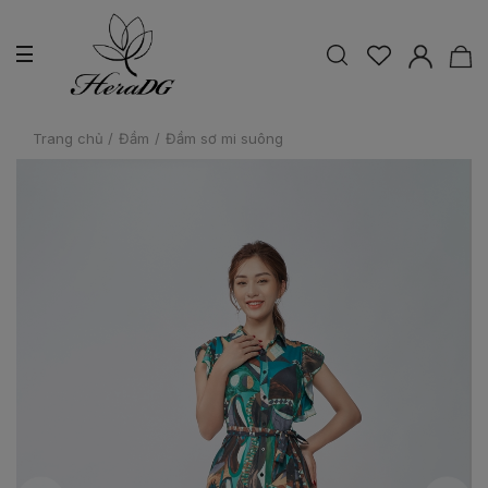
Trang chủ
/
Đầm
/
Đầm sơ mi suông