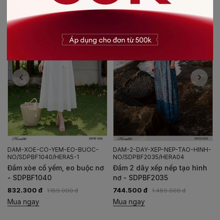
DAM-2-DAY-XEP-NEP-TAO-HINH-
DAM-CO-YEM-BUOC-
NO/SDPBF2035/HERA04
NO/SDPBF2032/HERA04
Đầm 2 dây xếp nếp tạo hình
Đầm cổ yếm buộc nơ -
nơ - SDPBF2035
SDPBF2032
744.500 đ
773.400 đ
1.489.000 đ
1.289.000 đ
Mua ngay
Mua ngay