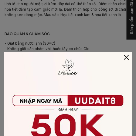
Sản phẩm bạn đã xem
tinh tế cho người mặc, đi kèm dây đai có thể tháo rời. Điểm nhấn chính là
họa tiết đầm tạo cảm giác mới lạ. Đầm thích hợp cho công sở, đi chơi và
không kén dáng mặc. Màu sắc: Họa tiết xanh lam & họa tiết xanh lá
-
BẢO QUẢN & CHĂM SÓC
- Giặt bằng nước lạnh (30*C)
- Không giặt sản phẩm với thuốc tẩy có chứa Clo
- Không nên giặt chung các sản phẩm khác màu với nhau
- Nên phơi khô trong bóng râm
- Ủi ở nhiệt độ thấp, nên lật mặt trái sản phẩm, không ủi trực tiếp lên hình
in/thêu
-
CHẤT LIỆU SẢN PHẨM
Chất liệu
:
vải Lụa
CÓ THỂ BẠN SẼ THÍCH
-50%
-40%