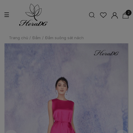
2
Trang chủ
/
Đầm
/
Đầm suông sát nách