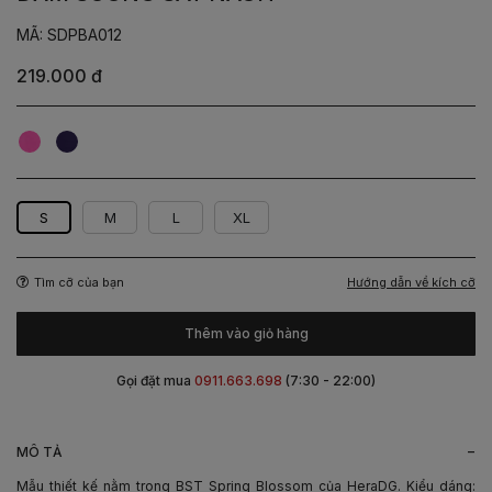
MÃ: SDPBA012
219.000 đ
Hồng
Tím
Than
S
M
L
XL
Hướng dẫn về kích cỡ
Tìm cỡ của bạn
Thêm vào giỏ hàng
Gọi đặt mua
0911.663.698
(7:30 - 22:00)
-
MÔ TẢ
Mẫu thiết kế nằm trong BST Spring Blossom của HeraDG. Kiểu dáng: