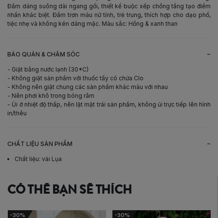
Đầm dáng suông dài ngang gối, thiết kế buộc xếp chồng tầng tạo điểm
nhấn khác biệt. Đầm trơn màu nữ tính, trẻ trung, thích hợp cho dạo phố,
tiệc nhẹ và không kén dáng mặc. Màu sắc: Hồng & xanh than
-
BẢO QUẢN & CHĂM SÓC
- Giặt bằng nước lạnh (30*C)
- Không giặt sản phẩm với thuốc tẩy có chứa Clo
- Không nên giặt chung các sản phẩm khác màu với nhau
- Nên phơi khô trong bóng râm
- Ủi ở nhiệt độ thấp, nên lật mặt trái sản phẩm, không ủi trực tiếp lên hình
in/thêu
-
CHẤT LIỆU SẢN PHẨM
Chất liệu
:
vải Lụa
CÓ THỂ BẠN SẼ THÍCH
-30%
-30%