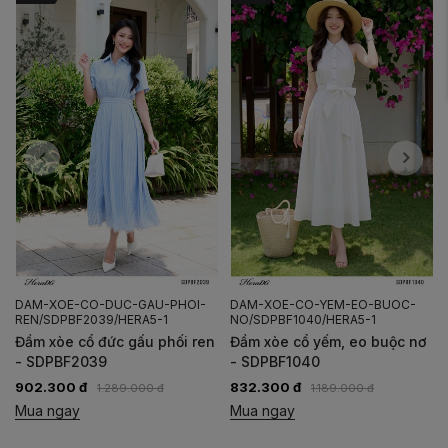
DAM-XOE-CO-DUC-GAU-PHOI-
DAM-XOE-CO-YEM-EO-BUOC-
REN/SDPBF2039/HERA5-1
NO/SDPBF1040/HERA5-1
Đầm xòe cổ đức gấu phối ren
Đầm xòe cổ yếm, eo buộc nơ
- SDPBF2039
- SDPBF1040
902.300 đ
832.300 đ
1.289.000 đ
1.189.000 đ
Mua ngay
Mua ngay