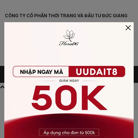
CÔNG TY CỔ PHẦN THỜI TRANG VÀ ĐẦU TƯ ĐỨC GIANG
Mã số doanh nghiệp: 0108971141
Số 59 Đức Giang , P. Đức Giang , Q. Long Biên, TP. Hà Nội -
PHONE: 085 232 2088
©HeraDG. All rights reserved.