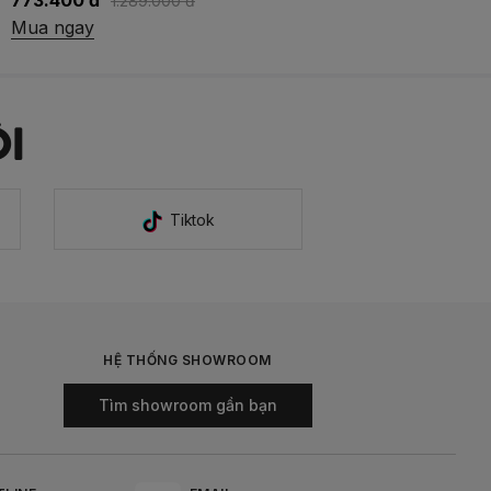
773.400 đ
1.289.000 đ
Mua ngay
I
Tiktok
HỆ THỐNG SHOWROOM
Tìm showroom gần bạn