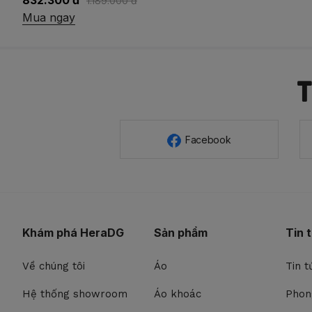
832.300 đ
1.189.000 đ
Mua ngay
Facebook
Khám phá HeraDG
Sản phẩm
Tin 
Về chúng tôi
Áo
Tin t
Hệ thống showroom
Áo khoác
Phon