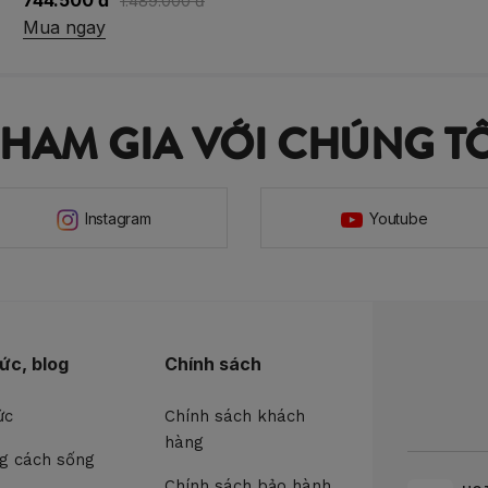
744.500 đ
1.489.000 đ
Mua ngay
THAM GIA VỚI CHÚNG TÔ
Instagram
Youtube
tức, blog
Chính sách
ức
Chính sách khách
hàng
g cách sống
Chính sách bảo hành