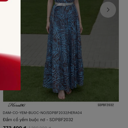
DAM-CO-YEM-BUOC-NO/SDPBF2032/HERA04
Đầm cổ yếm buộc nơ - SDPBF2032