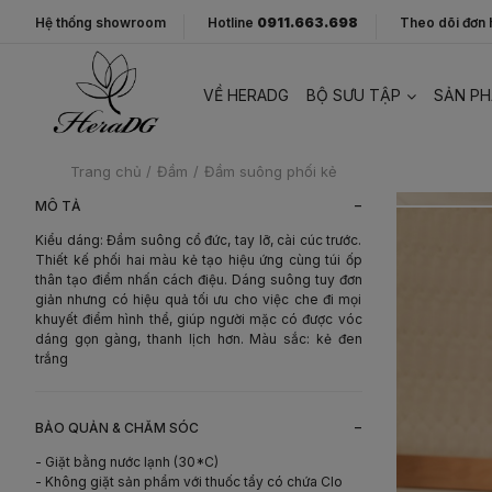
Hệ thống showroom
Hotline
0911.663.698
Theo dõi đơn
VỀ HERADG
BỘ SƯU TẬP
SẢN P
Trang chủ
/
Đầm
/
Đầm suông phối kẻ
-
MÔ TẢ
Kiểu dáng: Đầm suông cổ đức, tay lỡ, cài cúc trước.
Thiết kế phối hai màu kẻ tạo hiệu ứng cùng túi ốp
thân tạo điểm nhấn cách điệu. Dáng suông tuy đơn
giản nhưng có hiệu quả tối ưu cho việc che đi mọi
khuyết điểm hình thể, giúp người mặc có được vóc
dáng gọn gàng, thanh lịch hơn. Màu sắc: kẻ đen
trắng
-
BẢO QUẢN & CHĂM SÓC
- Giặt bằng nước lạnh (30*C)
- Không giặt sản phẩm với thuốc tẩy có chứa Clo