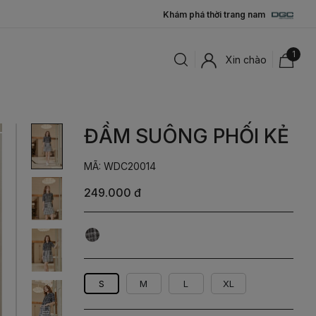
Khám phá thời trang nam
1
Xin chào
ĐẦM SUÔNG PHỐI KẺ
MÃ: WDC20014
249.000 đ
Kẻ
Đen
Trắng
S
M
L
XL