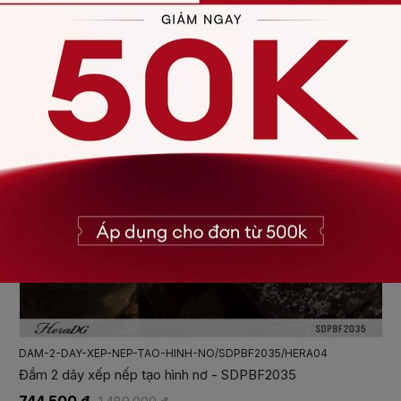
DAM-2-DAY-XEP-NEP-TAO-HINH-NO/SDPBF2035/HERA04
Đầm 2 dây xếp nếp tạo hình nơ - SDPBF2035