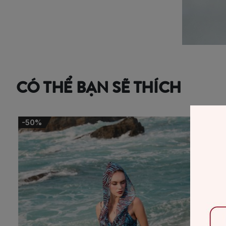
CÓ THỂ BẠN SẼ THÍCH
-50%