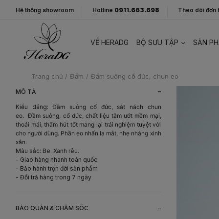
Hệ thống showroom
Hotline
0911.663.698
Theo dõi đơn
VỀ HERADG
BỘ SƯU TẬP
SẢN P
Trang chủ
/
Đầm
/
Đầm suông cổ đức, chun eo
-
MÔ TẢ
Kiểu dáng:
Đầm suông cổ đức, sát nách chun
eo.
Đầm suông, cổ đức, chất liệu tằm ướt mềm mại,
thoải mái, thấm hút tốt mang lại trải nghiệm tuyệt vời
cho người dùng. Phần eo nhấn lạ mắt, nhẹ nhàng xinh
xắn.
Màu sắc: Be. Xanh rêu.
- Giao hàng nhanh toàn quốc
- Bảo hành trọn đời sản phẩm
- Đổi trả hàng trong 7 ngày
-
BẢO QUẢN & CHĂM SÓC