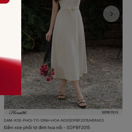
DAM-XOE-PHOI-TO-DINH-HOA-NOI/SDPBF2015/HERA03
Đầm xòe phối tơ đính hoa nổi - SDPBF2015