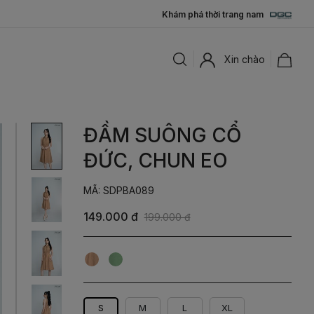
Khám phá thời trang nam
Xin chào
ĐẦM SUÔNG CỔ
ĐỨC, CHUN EO
MÃ: SDPBA089
149.000 đ
199.000 đ
Be
Xanh
Rêu
S
M
L
XL