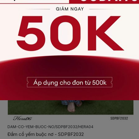
DAM-CO-YEM-BUOC-NO/SDPBF2032/HERA04
Đầm cổ yếm buộc nơ - SDPBF2032