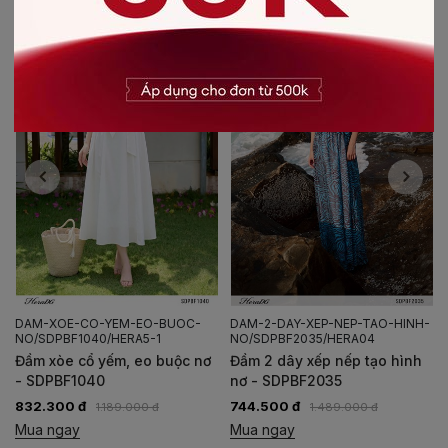
-30%
-50%
DAM-XOE-CO-YEM-EO-BUOC-
DAM-2-DAY-XEP-NEP-TAO-HINH-
NO/SDPBF1040/HERA5-1
NO/SDPBF2035/HERA04
Đầm xòe cổ yếm, eo buộc nơ
Đầm 2 dây xếp nếp tạo hình
- SDPBF1040
nơ - SDPBF2035
832.300 đ
744.500 đ
1.189.000 đ
1.489.000 đ
Mua ngay
Mua ngay