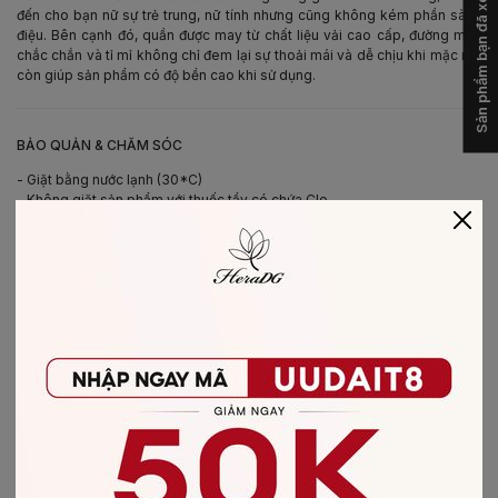
Sản phẩm bạn đã xem
đến cho bạn nữ sự trẻ trung, nữ tính nhưng cũng không kém phần sành
điệu. Bên cạnh đó, quần được may từ chất liệu vải cao cấp, đường may
chắc chắn và tỉ mỉ không chỉ đem lại sự thoải mái và dễ chịu khi mặc mà
còn giúp sản phẩm có độ bền cao khi sử dụng.
-
BẢO QUẢN & CHĂM SÓC
- Giặt bằng nước lạnh (30*C)
- Không giặt sản phẩm với thuốc tẩy có chứa Clo
- Không nên giặt chung các sản phẩm khác màu với nhau
- Nên phơi khô trong bóng râm
- Ủi ở nhiệt độ thấp, nên lật mặt trái sản phẩm, không ủi trực tiếp lên hình
in/thêu
-
CHẤT LIỆU SẢN PHẨM
Chất liệu
:
vải Lụa
CÓ THỂ BẠN SẼ THÍCH