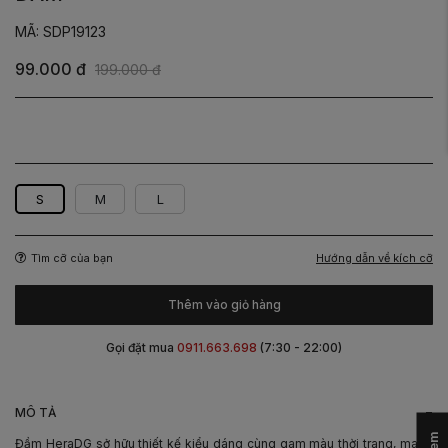
MÃ: SDP19123
99.000 đ
199.000 đ
Be
Nâu
S
M
L
Hướng dẫn về kích cỡ
Tìm cỡ của bạn
Thêm vào giỏ hàng
Gọi đặt mua
0911.663.698
(7:30 - 22:00)
-
MÔ TẢ
Đầm HeraDG sở hữu thiết kế kiểu dáng cùng gam màu thời trang, mang