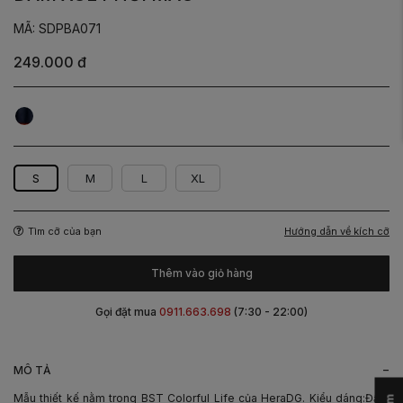
MÃ: SDPBA071
249.000 đ
Xanh
Cam
S
M
L
XL
Hướng dẫn về kích cỡ
Tìm cỡ của bạn
Thêm vào giỏ hàng
Gọi đặt mua
0911.663.698
(7:30 - 22:00)
-
MÔ TẢ
Mẫu thiết kế nằm trong BST Colorful Life của HeraDG. Kiểu dáng:Đầm