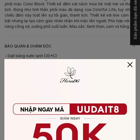
Sản phẩm bạn đã xem
phối màu Color Block Thiết kế đầm sát nách mùa hè mát mẻ và thanh
lịch. Đúng như tinh thần phối màu đa dạng của Colorful Life, tuy nhiên
chiếc đầm này toát lên sự tối giản, thanh lịch. Thiết kế với line cảm nổi
bật nhưng lại tạo cảm giác nhãn nhặn khi mặc lên người. Phù hợp với cô
nàng công sở, xuống phố cuối tuần. Màu sắc: Xanh than, cam và hồng.
-
BẢO QUẢN & CHĂM SÓC
- Giặt bằng nước lạnh (30*C)
- Không giặt sản phẩm với thuốc tẩy có chứa Clo
- Không nên giặt chung các sản phẩm khác màu với nhau
- Nên phơi khô trong bóng râm
- Ủi ở nhiệt độ thấp, nên lật mặt trái sản phẩm, không ủi trực tiếp lên hình
in/thêu
-
CHẤT LIỆU SẢN PHẨM
Chất liệu
:
vải Thô
CÓ THỂ BẠN SẼ THÍCH