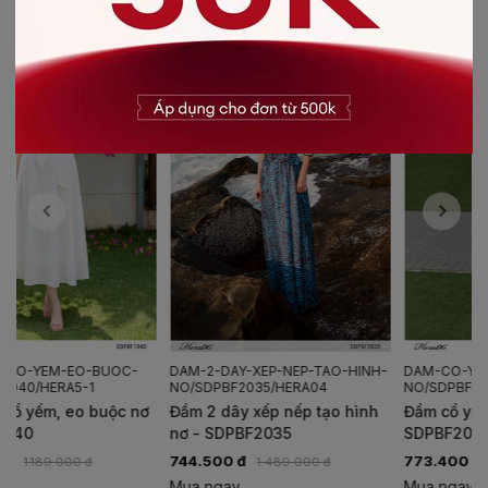
-50%
-40%
DAM-2-DAY-XEP-NEP-TAO-HINH-
DAM-CO-YEM-BUOC-
NO/SDPBF2035/HERA04
NO/SDPBF2032/HERA04
Đầm 2 dây xếp nếp tạo hình
Đầm cổ yếm buộc nơ -
nơ - SDPBF2035
SDPBF2032
744.500 đ
773.400 đ
1.489.000 đ
1.289.000 đ
Mua ngay
Mua ngay