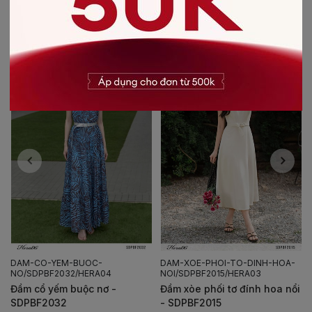
CÓ THỂ BẠN SẼ THÍCH
-40%
-30%
DAM-CO-YEM-BUOC-
DAM-XOE-PHOI-TO-DINH-HOA-
NO/SDPBF2032/HERA04
NOI/SDPBF2015/HERA03
Đầm cổ yếm buộc nơ -
Đầm xòe phối tơ đính hoa nổi
SDPBF2032
- SDPBF2015