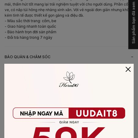
Sản phẩm bạn đã xem
mái, thấm hút tốt mang lại trải nghiệm tuyệt vời cho người dùng. Phần cổ bẻ
ve, có nắp túi hông nhẹ nhàng xinh xắn. Với vẻ ngoài đơn giản nhưng không
kém tinh tế được thiết kế gọn gàng và điệu đà.
- Màu sắc thời trang: cốm, be
- Giao hàng nhanh toàn quốc
- Bảo hành trọn đời sản phẩm
- Đổi trả hàng trong 7 ngày
-
BẢO QUẢN & CHĂM SÓC
- Giặt bằng nước lạnh (30*C)
- Không giặt sản phẩm với thuốc tẩy có chứa Clo
- Không nên giặt chung các sản phẩm khác màu với nhau
- Nên phơi khô trong bóng râm
- Ủi ở nhiệt độ thấp, nên lật mặt trái sản phẩm, không ủi trực tiếp lên hình
in/thêu
-
CHẤT LIỆU SẢN PHẨM
Chất liệu
:
vải dạ Tweed