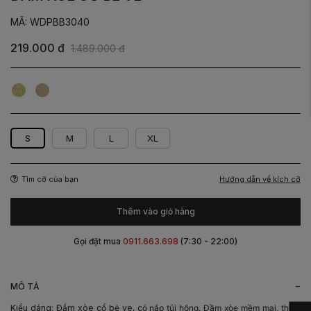
MÃ: WDPBB3040
219.000 đ
1.489.000 đ
Cốm
Be
S
M
L
XL
Hướng dẫn về kích cỡ
Tìm cỡ của bạn
Thêm vào giỏ hàng
Gọi đặt mua
0911.663.698
(7:30 - 22:00)
-
MÔ TẢ
Kiểu dáng: Đầm xòe cổ bẻ ve, c
ó nắp túi hông. Đầm xòe mềm mại, thoải